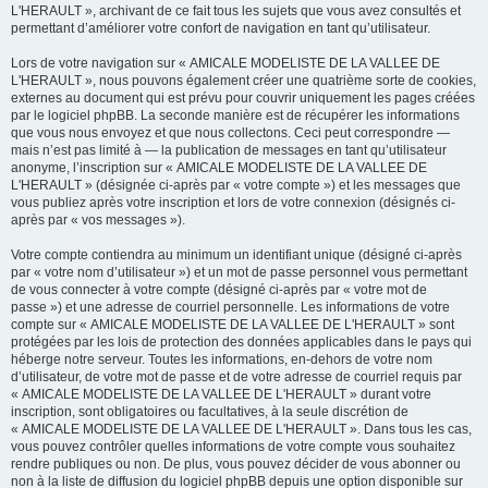
L'HERAULT », archivant de ce fait tous les sujets que vous avez consultés et
permettant d’améliorer votre confort de navigation en tant qu’utilisateur.
Lors de votre navigation sur « AMICALE MODELISTE DE LA VALLEE DE
L'HERAULT », nous pouvons également créer une quatrième sorte de cookies,
externes au document qui est prévu pour couvrir uniquement les pages créées
par le logiciel phpBB. La seconde manière est de récupérer les informations
que vous nous envoyez et que nous collectons. Ceci peut correspondre —
mais n’est pas limité à — la publication de messages en tant qu’utilisateur
anonyme, l’inscription sur « AMICALE MODELISTE DE LA VALLEE DE
L'HERAULT » (désignée ci-après par « votre compte ») et les messages que
vous publiez après votre inscription et lors de votre connexion (désignés ci-
après par « vos messages »).
Votre compte contiendra au minimum un identifiant unique (désigné ci-après
par « votre nom d’utilisateur ») et un mot de passe personnel vous permettant
de vous connecter à votre compte (désigné ci-après par « votre mot de
passe ») et une adresse de courriel personnelle. Les informations de votre
compte sur « AMICALE MODELISTE DE LA VALLEE DE L'HERAULT » sont
protégées par les lois de protection des données applicables dans le pays qui
héberge notre serveur. Toutes les informations, en-dehors de votre nom
d’utilisateur, de votre mot de passe et de votre adresse de courriel requis par
« AMICALE MODELISTE DE LA VALLEE DE L'HERAULT » durant votre
inscription, sont obligatoires ou facultatives, à la seule discrétion de
« AMICALE MODELISTE DE LA VALLEE DE L'HERAULT ». Dans tous les cas,
vous pouvez contrôler quelles informations de votre compte vous souhaitez
rendre publiques ou non. De plus, vous pouvez décider de vous abonner ou
non à la liste de diffusion du logiciel phpBB depuis une option disponible sur