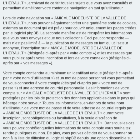
L'HERAULT », archivant de ce fait tous les sujets que vous avez consultés et
permettant d’améliorer votre confort de navigation en tant qu’utilisateur.
Lors de votre navigation sur « AMICALE MODELISTE DE LA VALLEE DE
L'HERAULT », nous pouvons également créer une quatrième sorte de cookies,
externes au document qui est prévu pour couvrir uniquement les pages créées
par le logiciel phpBB. La seconde manière est de récupérer les informations
que vous nous envoyez et que nous collectons. Ceci peut correspondre —
mais n’est pas limité à — la publication de messages en tant qu’utilisateur
anonyme, l’inscription sur « AMICALE MODELISTE DE LA VALLEE DE
L'HERAULT » (désignée ci-après par « votre compte ») et les messages que
vous publiez après votre inscription et lors de votre connexion (désignés ci-
après par « vos messages »).
Votre compte contiendra au minimum un identifiant unique (désigné ci-après
par « votre nom d’utilisateur ») et un mot de passe personnel vous permettant
de vous connecter à votre compte (désigné ci-après par « votre mot de
passe ») et une adresse de courriel personnelle. Les informations de votre
compte sur « AMICALE MODELISTE DE LA VALLEE DE L'HERAULT » sont
protégées par les lois de protection des données applicables dans le pays qui
héberge notre serveur. Toutes les informations, en-dehors de votre nom
d’utilisateur, de votre mot de passe et de votre adresse de courriel requis par
« AMICALE MODELISTE DE LA VALLEE DE L'HERAULT » durant votre
inscription, sont obligatoires ou facultatives, à la seule discrétion de
« AMICALE MODELISTE DE LA VALLEE DE L'HERAULT ». Dans tous les cas,
vous pouvez contrôler quelles informations de votre compte vous souhaitez
rendre publiques ou non. De plus, vous pouvez décider de vous abonner ou
non à la liste de diffusion du logiciel phpBB depuis une option disponible sur