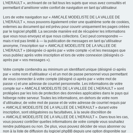
L'HERAULT », archivant de ce fait tous les sujets que vous avez consultés et
permettant d’améliorer votre confort de navigation en tant qu’utilisateur.
Lors de votre navigation sur « AMICALE MODELISTE DE LA VALLEE DE
L'HERAULT », nous pouvons également créer une quatrième sorte de cookies,
externes au document qui est prévu pour couvrir uniquement les pages créées
par le logiciel phpBB. La seconde manière est de récupérer les informations
que vous nous envoyez et que nous collectons. Ceci peut correspondre —
mais n’est pas limité à — la publication de messages en tant qu’utilisateur
anonyme, l’inscription sur « AMICALE MODELISTE DE LA VALLEE DE
L'HERAULT » (désignée ci-après par « votre compte ») et les messages que
vous publiez après votre inscription et lors de votre connexion (désignés ci-
après par « vos messages »).
Votre compte contiendra au minimum un identifiant unique (désigné ci-après
par « votre nom d’utilisateur ») et un mot de passe personnel vous permettant
de vous connecter à votre compte (désigné ci-après par « votre mot de
passe ») et une adresse de courriel personnelle. Les informations de votre
compte sur « AMICALE MODELISTE DE LA VALLEE DE L'HERAULT » sont
protégées par les lois de protection des données applicables dans le pays qui
héberge notre serveur. Toutes les informations, en-dehors de votre nom
d’utilisateur, de votre mot de passe et de votre adresse de courriel requis par
« AMICALE MODELISTE DE LA VALLEE DE L'HERAULT » durant votre
inscription, sont obligatoires ou facultatives, à la seule discrétion de
« AMICALE MODELISTE DE LA VALLEE DE L'HERAULT ». Dans tous les cas,
vous pouvez contrôler quelles informations de votre compte vous souhaitez
rendre publiques ou non. De plus, vous pouvez décider de vous abonner ou
non à la liste de diffusion du logiciel phpBB depuis une option disponible sur