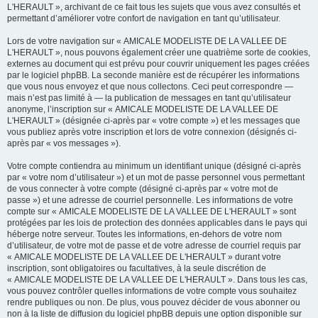
L'HERAULT », archivant de ce fait tous les sujets que vous avez consultés et
permettant d’améliorer votre confort de navigation en tant qu’utilisateur.
Lors de votre navigation sur « AMICALE MODELISTE DE LA VALLEE DE
L'HERAULT », nous pouvons également créer une quatrième sorte de cookies,
externes au document qui est prévu pour couvrir uniquement les pages créées
par le logiciel phpBB. La seconde manière est de récupérer les informations
que vous nous envoyez et que nous collectons. Ceci peut correspondre —
mais n’est pas limité à — la publication de messages en tant qu’utilisateur
anonyme, l’inscription sur « AMICALE MODELISTE DE LA VALLEE DE
L'HERAULT » (désignée ci-après par « votre compte ») et les messages que
vous publiez après votre inscription et lors de votre connexion (désignés ci-
après par « vos messages »).
Votre compte contiendra au minimum un identifiant unique (désigné ci-après
par « votre nom d’utilisateur ») et un mot de passe personnel vous permettant
de vous connecter à votre compte (désigné ci-après par « votre mot de
passe ») et une adresse de courriel personnelle. Les informations de votre
compte sur « AMICALE MODELISTE DE LA VALLEE DE L'HERAULT » sont
protégées par les lois de protection des données applicables dans le pays qui
héberge notre serveur. Toutes les informations, en-dehors de votre nom
d’utilisateur, de votre mot de passe et de votre adresse de courriel requis par
« AMICALE MODELISTE DE LA VALLEE DE L'HERAULT » durant votre
inscription, sont obligatoires ou facultatives, à la seule discrétion de
« AMICALE MODELISTE DE LA VALLEE DE L'HERAULT ». Dans tous les cas,
vous pouvez contrôler quelles informations de votre compte vous souhaitez
rendre publiques ou non. De plus, vous pouvez décider de vous abonner ou
non à la liste de diffusion du logiciel phpBB depuis une option disponible sur