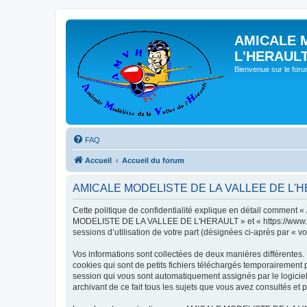
AMICALE 
L'HERAUL
Bienvenue sur le for
FAQ
Accueil
Accueil du forum
AMICALE MODELISTE DE LA VALLEE DE L'HERAU
Cette politique de confidentialité explique en détail commen
MODELISTE DE LA VALLEE DE L'HERAULT » et « https://www.amvh.f
sessions d’utilisation de votre part (désignées ci-après par « vo
Vos informations sont collectées de deux manières différen
cookies qui sont de petits fichiers téléchargés temporairement p
session qui vous sont automatiquement assignés par le logic
archivant de ce fait tous les sujets que vous avez consultés et p