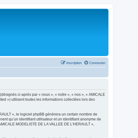
Inscription
Connexion
désignés ci-après par « nous », « notre », « nos », « AMICALE
») utilisent toutes les informations collectées lors des
AULT », le logiciel phpBB génèrera un certain nombre de
ent qu’un identifiant utilisateur et un identifiant anonyme de
ts de « AMICALE MODELISTE DE LA VALLEE DE L'HERAULT »,