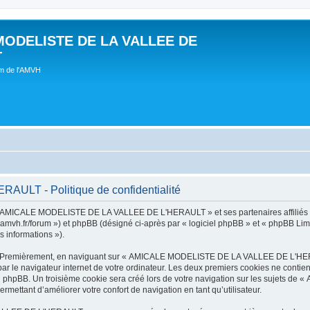
MODELISTE DE LA VALLEE DE
T
um de l'AMVH
LT - Politique de confidentialité
t « AMICALE MODELISTE DE LA VALLEE DE L'HERAULT » et ses partenaires affiliés (
r/forum ») et phpBB (désigné ci-après par « logiciel phpBB » et « phpBB Limited 
s informations »).
tes. Premièrement, en naviguant sur « AMICALE MODELISTE DE LA VALLEE DE L'HER
ar le navigateur internet de votre ordinateur. Les deux premiers cookies ne contienn
iel phpBB. Un troisième cookie sera créé lors de votre navigation sur les suje
ermettant d’améliorer votre confort de navigation en tant qu’utilisateur.