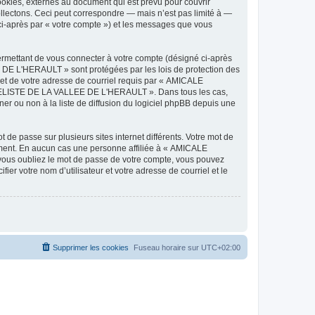
ies, externes au document qui est prévu pour couvrir
lectons. Ceci peut correspondre — mais n’est pas limité à —
-après par « votre compte ») et les messages que vous
ermettant de vous connecter à votre compte (désigné ci-après
DE L'HERAULT » sont protégées par les lois de protection des
 et de votre adresse de courriel requis par « AMICALE
ODELISTE DE LA VALLEE DE L'HERAULT ». Dans tous les cas,
r ou non à la liste de diffusion du logiciel phpBB depuis une
 de passe sur plusieurs sites internet différents. Votre mot de
ent. En aucun cas une personne affiliée à « AMICALE
ous oubliez le mot de passe de votre compte, vous pouvez
ier votre nom d’utilisateur et votre adresse de courriel et le
Supprimer les cookies
Fuseau horaire sur
UTC+02:00