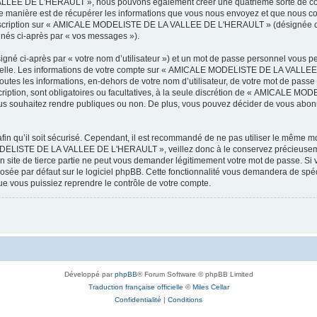
LEE DE L'HERAULT », nous pouvons également créer une quatrième sorte de cook
 manière est de récupérer les informations que vous nous envoyez et que nous col
l’inscription sur « AMICALE MODELISTE DE LA VALLEE DE L'HERAULT » (désignée ci
ignés ci-après par « vos messages »).
igné ci-après par « votre nom d’utilisateur ») et un mot de passe personnel vous p
onnelle. Les informations de votre compte sur « AMICALE MODELISTE DE LA VALLEE 
utes les informations, en-dehors de votre nom d’utilisateur, de votre mot de passe
tion, sont obligatoires ou facultatives, à la seule discrétion de « AMICALE M
us souhaitez rendre publiques ou non. De plus, vous pouvez décider de vous abonne
afin qu’il soit sécurisé. Cependant, il est recommandé de ne pas utiliser le même mot
ODELISTE DE LA VALLEE DE L'HERAULT », veillez donc à le conservez précieusem
 de tierce partie ne peut vous demander légitimement votre mot de passe. Si v
posée par défaut sur le logiciel phpBB. Cette fonctionnalité vous demandera de spécif
e vous puissiez reprendre le contrôle de votre compte.
Développé par
phpBB
® Forum Software © phpBB Limited
Traduction française officielle
©
Miles Cellar
Confidentialité
|
Conditions