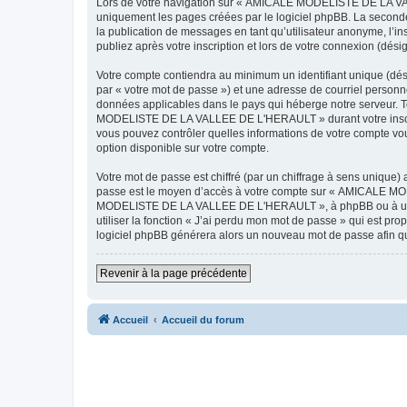
Lors de votre navigation sur « AMICALE MODELISTE DE LA VAL
uniquement les pages créées par le logiciel phpBB. La seconde
la publication de messages en tant qu’utilisateur anonyme, 
publiez après votre inscription et lors de votre connexion (dés
Votre compte contiendra au minimum un identifiant unique (dés
par « votre mot de passe ») et une adresse de courriel pers
données applicables dans le pays qui héberge notre serveur. To
MODELISTE DE LA VALLEE DE L'HERAULT » durant votre inscrip
vous pouvez contrôler quelles informations de votre compte vo
option disponible sur votre compte.
Votre mot de passe est chiffré (par un chiffrage à sens unique) 
passe est le moyen d’accès à votre compte sur « AMICALE M
MODELISTE DE LA VALLEE DE L'HERAULT », à phpBB ou à un site
utiliser la fonction « J’ai perdu mon mot de passe » qui est pro
logiciel phpBB générera alors un nouveau mot de passe afin qu
Revenir à la page précédente
Accueil
Accueil du forum