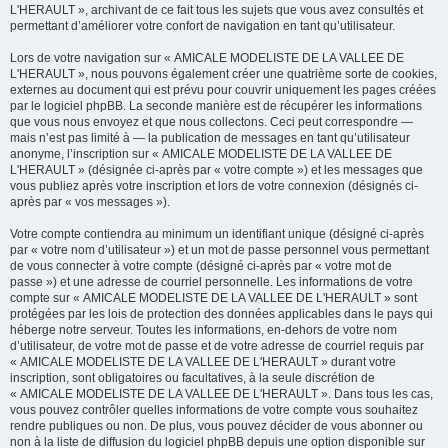
L'HERAULT », archivant de ce fait tous les sujets que vous avez consultés et
permettant d’améliorer votre confort de navigation en tant qu’utilisateur.
Lors de votre navigation sur « AMICALE MODELISTE DE LA VALLEE DE
L'HERAULT », nous pouvons également créer une quatrième sorte de cookies,
externes au document qui est prévu pour couvrir uniquement les pages créées
par le logiciel phpBB. La seconde manière est de récupérer les informations
que vous nous envoyez et que nous collectons. Ceci peut correspondre —
mais n’est pas limité à — la publication de messages en tant qu’utilisateur
anonyme, l’inscription sur « AMICALE MODELISTE DE LA VALLEE DE
L'HERAULT » (désignée ci-après par « votre compte ») et les messages que
vous publiez après votre inscription et lors de votre connexion (désignés ci-
après par « vos messages »).
Votre compte contiendra au minimum un identifiant unique (désigné ci-après
par « votre nom d’utilisateur ») et un mot de passe personnel vous permettant
de vous connecter à votre compte (désigné ci-après par « votre mot de
passe ») et une adresse de courriel personnelle. Les informations de votre
compte sur « AMICALE MODELISTE DE LA VALLEE DE L'HERAULT » sont
protégées par les lois de protection des données applicables dans le pays qui
héberge notre serveur. Toutes les informations, en-dehors de votre nom
d’utilisateur, de votre mot de passe et de votre adresse de courriel requis par
« AMICALE MODELISTE DE LA VALLEE DE L'HERAULT » durant votre
inscription, sont obligatoires ou facultatives, à la seule discrétion de
« AMICALE MODELISTE DE LA VALLEE DE L'HERAULT ». Dans tous les cas,
vous pouvez contrôler quelles informations de votre compte vous souhaitez
rendre publiques ou non. De plus, vous pouvez décider de vous abonner ou
non à la liste de diffusion du logiciel phpBB depuis une option disponible sur