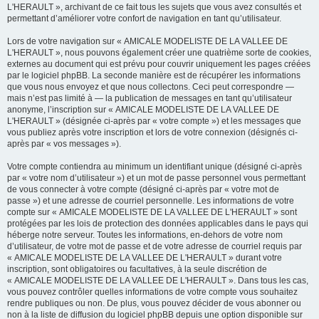
L'HERAULT », archivant de ce fait tous les sujets que vous avez consultés et
permettant d’améliorer votre confort de navigation en tant qu’utilisateur.
Lors de votre navigation sur « AMICALE MODELISTE DE LA VALLEE DE
L'HERAULT », nous pouvons également créer une quatrième sorte de cookies,
externes au document qui est prévu pour couvrir uniquement les pages créées
par le logiciel phpBB. La seconde manière est de récupérer les informations
que vous nous envoyez et que nous collectons. Ceci peut correspondre —
mais n’est pas limité à — la publication de messages en tant qu’utilisateur
anonyme, l’inscription sur « AMICALE MODELISTE DE LA VALLEE DE
L'HERAULT » (désignée ci-après par « votre compte ») et les messages que
vous publiez après votre inscription et lors de votre connexion (désignés ci-
après par « vos messages »).
Votre compte contiendra au minimum un identifiant unique (désigné ci-après
par « votre nom d’utilisateur ») et un mot de passe personnel vous permettant
de vous connecter à votre compte (désigné ci-après par « votre mot de
passe ») et une adresse de courriel personnelle. Les informations de votre
compte sur « AMICALE MODELISTE DE LA VALLEE DE L'HERAULT » sont
protégées par les lois de protection des données applicables dans le pays qui
héberge notre serveur. Toutes les informations, en-dehors de votre nom
d’utilisateur, de votre mot de passe et de votre adresse de courriel requis par
« AMICALE MODELISTE DE LA VALLEE DE L'HERAULT » durant votre
inscription, sont obligatoires ou facultatives, à la seule discrétion de
« AMICALE MODELISTE DE LA VALLEE DE L'HERAULT ». Dans tous les cas,
vous pouvez contrôler quelles informations de votre compte vous souhaitez
rendre publiques ou non. De plus, vous pouvez décider de vous abonner ou
non à la liste de diffusion du logiciel phpBB depuis une option disponible sur