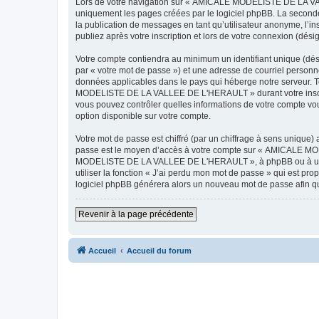
Lors de votre navigation sur « AMICALE MODELISTE DE LA VAL
uniquement les pages créées par le logiciel phpBB. La seconde
la publication de messages en tant qu’utilisateur anonyme, 
publiez après votre inscription et lors de votre connexion (dés
Votre compte contiendra au minimum un identifiant unique (dés
par « votre mot de passe ») et une adresse de courriel pers
données applicables dans le pays qui héberge notre serveur. To
MODELISTE DE LA VALLEE DE L'HERAULT » durant votre inscrip
vous pouvez contrôler quelles informations de votre compte vo
option disponible sur votre compte.
Votre mot de passe est chiffré (par un chiffrage à sens unique) 
passe est le moyen d’accès à votre compte sur « AMICALE M
MODELISTE DE LA VALLEE DE L'HERAULT », à phpBB ou à un site
utiliser la fonction « J’ai perdu mon mot de passe » qui est pro
logiciel phpBB générera alors un nouveau mot de passe afin qu
Revenir à la page précédente
Accueil
Accueil du forum