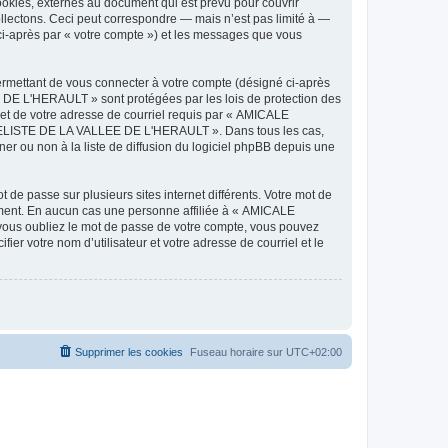
ies, externes au document qui est prévu pour couvrir
lectons. Ceci peut correspondre — mais n’est pas limité à —
-après par « votre compte ») et les messages que vous
ermettant de vous connecter à votre compte (désigné ci-après
DE L'HERAULT » sont protégées par les lois de protection des
 et de votre adresse de courriel requis par « AMICALE
ODELISTE DE LA VALLEE DE L'HERAULT ». Dans tous les cas,
r ou non à la liste de diffusion du logiciel phpBB depuis une
 de passe sur plusieurs sites internet différents. Votre mot de
ent. En aucun cas une personne affiliée à « AMICALE
ous oubliez le mot de passe de votre compte, vous pouvez
ier votre nom d’utilisateur et votre adresse de courriel et le
Supprimer les cookies
Fuseau horaire sur
UTC+02:00