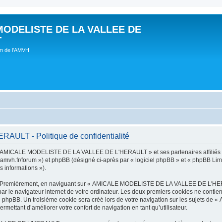
MODELISTE DE LA VALLEE DE
T
um de l'AMVH
LT - Politique de confidentialité
t « AMICALE MODELISTE DE LA VALLEE DE L'HERAULT » et ses partenaires affiliés (
r/forum ») et phpBB (désigné ci-après par « logiciel phpBB » et « phpBB Limited 
s informations »).
tes. Premièrement, en naviguant sur « AMICALE MODELISTE DE LA VALLEE DE L'HER
ar le navigateur internet de votre ordinateur. Les deux premiers cookies ne contienn
iel phpBB. Un troisième cookie sera créé lors de votre navigation sur les suje
ermettant d’améliorer votre confort de navigation en tant qu’utilisateur.