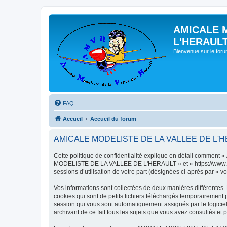
AMICALE 
L'HERAUL
Bienvenue sur le for
FAQ
Accueil
Accueil du forum
AMICALE MODELISTE DE LA VALLEE DE L'HERAU
Cette politique de confidentialité explique en détail commen
MODELISTE DE LA VALLEE DE L'HERAULT » et « https://www.amvh.f
sessions d’utilisation de votre part (désignées ci-après par « vo
Vos informations sont collectées de deux manières différen
cookies qui sont de petits fichiers téléchargés temporairement p
session qui vous sont automatiquement assignés par le logic
archivant de ce fait tous les sujets que vous avez consultés et p