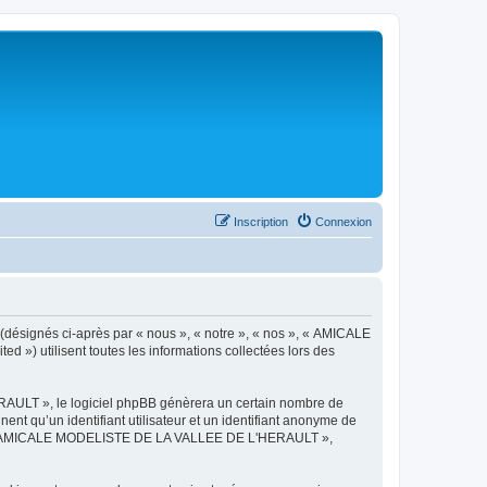
Inscription
Connexion
désignés ci-après par « nous », « notre », « nos », « AMICALE
») utilisent toutes les informations collectées lors des
AULT », le logiciel phpBB génèrera un certain nombre de
ent qu’un identifiant utilisateur et un identifiant anonyme de
ts de « AMICALE MODELISTE DE LA VALLEE DE L'HERAULT »,