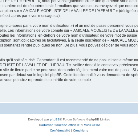
LEE DE L'HERAULT », nous pouvons également créer une quatrième sorte de cook
 manière est de récupérer les informations que vous nous envoyez et que nous col
l’inscription sur « AMICALE MODELISTE DE LA VALLEE DE L'HERAULT » (désignée ci
ignés ci-après par « vos messages »).
igné ci-après par « votre nom d’utilisateur ») et un mot de passe personnel vous p
onnelle. Les informations de votre compte sur « AMICALE MODELISTE DE LA VALLEE 
utes les informations, en-dehors de votre nom d’utilisateur, de votre mot de passe
tion, sont obligatoires ou facultatives, à la seule discrétion de « AMICALE M
us souhaitez rendre publiques ou non. De plus, vous pouvez décider de vous abonne
afin qu’il soit sécurisé. Cependant, il est recommandé de ne pas utiliser le même mot
ODELISTE DE LA VALLEE DE L'HERAULT », veillez donc à le conservez précieusem
 de tierce partie ne peut vous demander légitimement votre mot de passe. Si v
posée par défaut sur le logiciel phpBB. Cette fonctionnalité vous demandera de spécif
e vous puissiez reprendre le contrôle de votre compte.
Développé par
phpBB
® Forum Software © phpBB Limited
Traduction française officielle
©
Miles Cellar
Confidentialité
|
Conditions