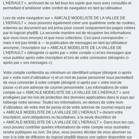
L'HERAULT », archivant de ce fait tous les sujets que vous avez consultés et
permettant d’améliorer votre confort de navigation en tant qu’utilisateur.
Lors de votre navigation sur « AMICALE MODELISTE DE LA VALLEE DE
L'HERAULT », nous pouvons également créer une quatrième sorte de cookies,
externes au document qui est prévu pour couvrir uniquement les pages créées
par le logiciel phpBB. La seconde manière est de récupérer les informations
que vous nous envoyez et que nous collectons. Ceci peut correspondre —
mais n’est pas limité à — la publication de messages en tant qu’utilisateur
anonyme, l’inscription sur « AMICALE MODELISTE DE LA VALLEE DE
L'HERAULT » (désignée ci-après par « votre compte ») et les messages que
vous publiez après votre inscription et lors de votre connexion (désignés ci-
après par « vos messages »).
Votre compte contiendra au minimum un identifiant unique (désigné ci-après
par « votre nom d’utilisateur ») et un mot de passe personnel vous permettant
de vous connecter à votre compte (désigné ci-après par « votre mot de
passe ») et une adresse de courriel personnelle. Les informations de votre
compte sur « AMICALE MODELISTE DE LA VALLEE DE L'HERAULT » sont
protégées par les lois de protection des données applicables dans le pays qui
héberge notre serveur. Toutes les informations, en-dehors de votre nom
d’utilisateur, de votre mot de passe et de votre adresse de courriel requis par
« AMICALE MODELISTE DE LA VALLEE DE L'HERAULT » durant votre
inscription, sont obligatoires ou facultatives, à la seule discrétion de
« AMICALE MODELISTE DE LA VALLEE DE L'HERAULT ». Dans tous les cas,
vous pouvez contrôler quelles informations de votre compte vous souhaitez
rendre publiques ou non. De plus, vous pouvez décider de vous abonner ou
non à la liste de diffusion du logiciel phpBB depuis une option disponible sur