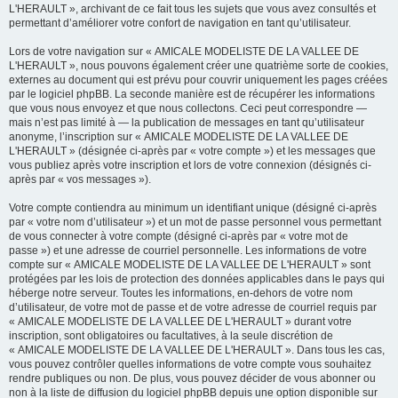
L'HERAULT », archivant de ce fait tous les sujets que vous avez consultés et
permettant d’améliorer votre confort de navigation en tant qu’utilisateur.
Lors de votre navigation sur « AMICALE MODELISTE DE LA VALLEE DE
L'HERAULT », nous pouvons également créer une quatrième sorte de cookies,
externes au document qui est prévu pour couvrir uniquement les pages créées
par le logiciel phpBB. La seconde manière est de récupérer les informations
que vous nous envoyez et que nous collectons. Ceci peut correspondre —
mais n’est pas limité à — la publication de messages en tant qu’utilisateur
anonyme, l’inscription sur « AMICALE MODELISTE DE LA VALLEE DE
L'HERAULT » (désignée ci-après par « votre compte ») et les messages que
vous publiez après votre inscription et lors de votre connexion (désignés ci-
après par « vos messages »).
Votre compte contiendra au minimum un identifiant unique (désigné ci-après
par « votre nom d’utilisateur ») et un mot de passe personnel vous permettant
de vous connecter à votre compte (désigné ci-après par « votre mot de
passe ») et une adresse de courriel personnelle. Les informations de votre
compte sur « AMICALE MODELISTE DE LA VALLEE DE L'HERAULT » sont
protégées par les lois de protection des données applicables dans le pays qui
héberge notre serveur. Toutes les informations, en-dehors de votre nom
d’utilisateur, de votre mot de passe et de votre adresse de courriel requis par
« AMICALE MODELISTE DE LA VALLEE DE L'HERAULT » durant votre
inscription, sont obligatoires ou facultatives, à la seule discrétion de
« AMICALE MODELISTE DE LA VALLEE DE L'HERAULT ». Dans tous les cas,
vous pouvez contrôler quelles informations de votre compte vous souhaitez
rendre publiques ou non. De plus, vous pouvez décider de vous abonner ou
non à la liste de diffusion du logiciel phpBB depuis une option disponible sur