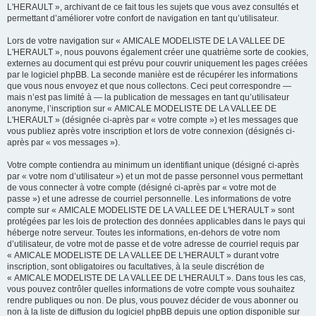
L'HERAULT », archivant de ce fait tous les sujets que vous avez consultés et
permettant d’améliorer votre confort de navigation en tant qu’utilisateur.
Lors de votre navigation sur « AMICALE MODELISTE DE LA VALLEE DE
L'HERAULT », nous pouvons également créer une quatrième sorte de cookies,
externes au document qui est prévu pour couvrir uniquement les pages créées
par le logiciel phpBB. La seconde manière est de récupérer les informations
que vous nous envoyez et que nous collectons. Ceci peut correspondre —
mais n’est pas limité à — la publication de messages en tant qu’utilisateur
anonyme, l’inscription sur « AMICALE MODELISTE DE LA VALLEE DE
L'HERAULT » (désignée ci-après par « votre compte ») et les messages que
vous publiez après votre inscription et lors de votre connexion (désignés ci-
après par « vos messages »).
Votre compte contiendra au minimum un identifiant unique (désigné ci-après
par « votre nom d’utilisateur ») et un mot de passe personnel vous permettant
de vous connecter à votre compte (désigné ci-après par « votre mot de
passe ») et une adresse de courriel personnelle. Les informations de votre
compte sur « AMICALE MODELISTE DE LA VALLEE DE L'HERAULT » sont
protégées par les lois de protection des données applicables dans le pays qui
héberge notre serveur. Toutes les informations, en-dehors de votre nom
d’utilisateur, de votre mot de passe et de votre adresse de courriel requis par
« AMICALE MODELISTE DE LA VALLEE DE L'HERAULT » durant votre
inscription, sont obligatoires ou facultatives, à la seule discrétion de
« AMICALE MODELISTE DE LA VALLEE DE L'HERAULT ». Dans tous les cas,
vous pouvez contrôler quelles informations de votre compte vous souhaitez
rendre publiques ou non. De plus, vous pouvez décider de vous abonner ou
non à la liste de diffusion du logiciel phpBB depuis une option disponible sur