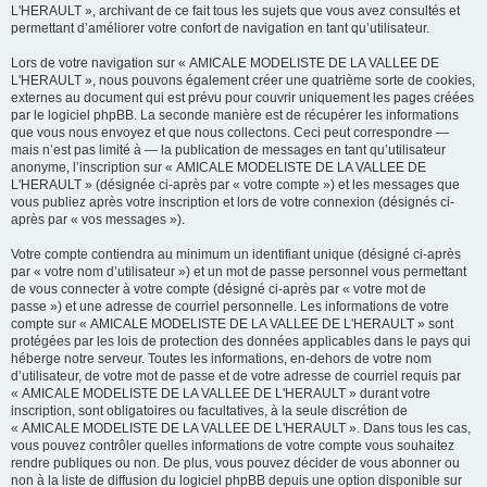
L'HERAULT », archivant de ce fait tous les sujets que vous avez consultés et
permettant d’améliorer votre confort de navigation en tant qu’utilisateur.
Lors de votre navigation sur « AMICALE MODELISTE DE LA VALLEE DE
L'HERAULT », nous pouvons également créer une quatrième sorte de cookies,
externes au document qui est prévu pour couvrir uniquement les pages créées
par le logiciel phpBB. La seconde manière est de récupérer les informations
que vous nous envoyez et que nous collectons. Ceci peut correspondre —
mais n’est pas limité à — la publication de messages en tant qu’utilisateur
anonyme, l’inscription sur « AMICALE MODELISTE DE LA VALLEE DE
L'HERAULT » (désignée ci-après par « votre compte ») et les messages que
vous publiez après votre inscription et lors de votre connexion (désignés ci-
après par « vos messages »).
Votre compte contiendra au minimum un identifiant unique (désigné ci-après
par « votre nom d’utilisateur ») et un mot de passe personnel vous permettant
de vous connecter à votre compte (désigné ci-après par « votre mot de
passe ») et une adresse de courriel personnelle. Les informations de votre
compte sur « AMICALE MODELISTE DE LA VALLEE DE L'HERAULT » sont
protégées par les lois de protection des données applicables dans le pays qui
héberge notre serveur. Toutes les informations, en-dehors de votre nom
d’utilisateur, de votre mot de passe et de votre adresse de courriel requis par
« AMICALE MODELISTE DE LA VALLEE DE L'HERAULT » durant votre
inscription, sont obligatoires ou facultatives, à la seule discrétion de
« AMICALE MODELISTE DE LA VALLEE DE L'HERAULT ». Dans tous les cas,
vous pouvez contrôler quelles informations de votre compte vous souhaitez
rendre publiques ou non. De plus, vous pouvez décider de vous abonner ou
non à la liste de diffusion du logiciel phpBB depuis une option disponible sur