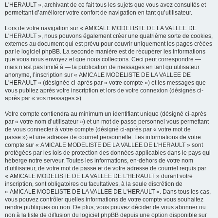
L'HERAULT », archivant de ce fait tous les sujets que vous avez consultés et
permettant d’améliorer votre confort de navigation en tant qu’utilisateur.
Lors de votre navigation sur « AMICALE MODELISTE DE LA VALLEE DE
L'HERAULT », nous pouvons également créer une quatrième sorte de cookies,
externes au document qui est prévu pour couvrir uniquement les pages créées
par le logiciel phpBB. La seconde manière est de récupérer les informations
que vous nous envoyez et que nous collectons. Ceci peut correspondre —
mais n’est pas limité à — la publication de messages en tant qu’utilisateur
anonyme, l’inscription sur « AMICALE MODELISTE DE LA VALLEE DE
L'HERAULT » (désignée ci-après par « votre compte ») et les messages que
vous publiez après votre inscription et lors de votre connexion (désignés ci-
après par « vos messages »).
Votre compte contiendra au minimum un identifiant unique (désigné ci-après
par « votre nom d’utilisateur ») et un mot de passe personnel vous permettant
de vous connecter à votre compte (désigné ci-après par « votre mot de
passe ») et une adresse de courriel personnelle. Les informations de votre
compte sur « AMICALE MODELISTE DE LA VALLEE DE L'HERAULT » sont
protégées par les lois de protection des données applicables dans le pays qui
héberge notre serveur. Toutes les informations, en-dehors de votre nom
d’utilisateur, de votre mot de passe et de votre adresse de courriel requis par
« AMICALE MODELISTE DE LA VALLEE DE L'HERAULT » durant votre
inscription, sont obligatoires ou facultatives, à la seule discrétion de
« AMICALE MODELISTE DE LA VALLEE DE L'HERAULT ». Dans tous les cas,
vous pouvez contrôler quelles informations de votre compte vous souhaitez
rendre publiques ou non. De plus, vous pouvez décider de vous abonner ou
non à la liste de diffusion du logiciel phpBB depuis une option disponible sur