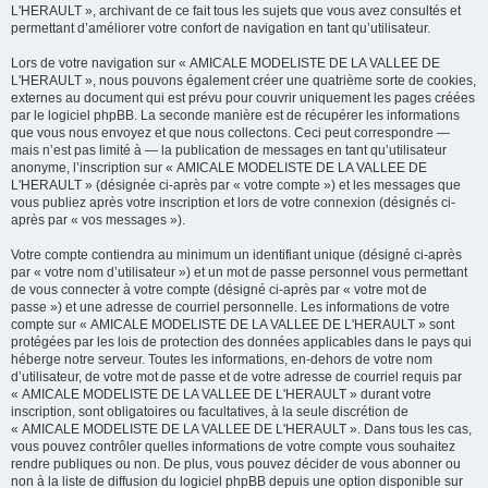
L'HERAULT », archivant de ce fait tous les sujets que vous avez consultés et
permettant d’améliorer votre confort de navigation en tant qu’utilisateur.
Lors de votre navigation sur « AMICALE MODELISTE DE LA VALLEE DE
L'HERAULT », nous pouvons également créer une quatrième sorte de cookies,
externes au document qui est prévu pour couvrir uniquement les pages créées
par le logiciel phpBB. La seconde manière est de récupérer les informations
que vous nous envoyez et que nous collectons. Ceci peut correspondre —
mais n’est pas limité à — la publication de messages en tant qu’utilisateur
anonyme, l’inscription sur « AMICALE MODELISTE DE LA VALLEE DE
L'HERAULT » (désignée ci-après par « votre compte ») et les messages que
vous publiez après votre inscription et lors de votre connexion (désignés ci-
après par « vos messages »).
Votre compte contiendra au minimum un identifiant unique (désigné ci-après
par « votre nom d’utilisateur ») et un mot de passe personnel vous permettant
de vous connecter à votre compte (désigné ci-après par « votre mot de
passe ») et une adresse de courriel personnelle. Les informations de votre
compte sur « AMICALE MODELISTE DE LA VALLEE DE L'HERAULT » sont
protégées par les lois de protection des données applicables dans le pays qui
héberge notre serveur. Toutes les informations, en-dehors de votre nom
d’utilisateur, de votre mot de passe et de votre adresse de courriel requis par
« AMICALE MODELISTE DE LA VALLEE DE L'HERAULT » durant votre
inscription, sont obligatoires ou facultatives, à la seule discrétion de
« AMICALE MODELISTE DE LA VALLEE DE L'HERAULT ». Dans tous les cas,
vous pouvez contrôler quelles informations de votre compte vous souhaitez
rendre publiques ou non. De plus, vous pouvez décider de vous abonner ou
non à la liste de diffusion du logiciel phpBB depuis une option disponible sur