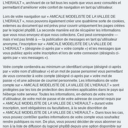
L'HERAULT », archivant de ce fait tous les sujets que vous avez consultés et
permettant d’améliorer votre confort de navigation en tant qu’utilisateur.
Lors de votre navigation sur « AMICALE MODELISTE DE LA VALLEE DE
L'HERAULT », nous pouvons également créer une quatrième sorte de cookies,
externes au document qui est prévu pour couvrir uniquement les pages créées
par le logiciel phpBB. La seconde manière est de récupérer les informations
que vous nous envoyez et que nous collectons. Ceci peut correspondre —
mais n’est pas limité à — la publication de messages en tant qu’utilisateur
anonyme, l’inscription sur « AMICALE MODELISTE DE LA VALLEE DE
L'HERAULT » (désignée ci-après par « votre compte ») et les messages que
vous publiez après votre inscription et lors de votre connexion (désignés ci-
après par « vos messages »).
Votre compte contiendra au minimum un identifiant unique (désigné ci-après
par « votre nom d’utilisateur ») et un mot de passe personnel vous permettant
de vous connecter à votre compte (désigné ci-après par « votre mot de
passe ») et une adresse de courriel personnelle. Les informations de votre
compte sur « AMICALE MODELISTE DE LA VALLEE DE L'HERAULT » sont
protégées par les lois de protection des données applicables dans le pays qui
héberge notre serveur. Toutes les informations, en-dehors de votre nom
d’utilisateur, de votre mot de passe et de votre adresse de courriel requis par
« AMICALE MODELISTE DE LA VALLEE DE L'HERAULT » durant votre
inscription, sont obligatoires ou facultatives, à la seule discrétion de
« AMICALE MODELISTE DE LA VALLEE DE L'HERAULT ». Dans tous les cas,
vous pouvez contrôler quelles informations de votre compte vous souhaitez
rendre publiques ou non. De plus, vous pouvez décider de vous abonner ou
non à la liste de diffusion du logiciel phpBB depuis une option disponible sur