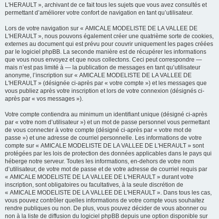
L'HERAULT », archivant de ce fait tous les sujets que vous avez consultés et
permettant d’améliorer votre confort de navigation en tant qu’utilisateur.
Lors de votre navigation sur « AMICALE MODELISTE DE LA VALLEE DE
L'HERAULT », nous pouvons également créer une quatrième sorte de cookies,
externes au document qui est prévu pour couvrir uniquement les pages créées
par le logiciel phpBB. La seconde manière est de récupérer les informations
que vous nous envoyez et que nous collectons. Ceci peut correspondre —
mais n’est pas limité à — la publication de messages en tant qu’utilisateur
anonyme, l’inscription sur « AMICALE MODELISTE DE LA VALLEE DE
L'HERAULT » (désignée ci-après par « votre compte ») et les messages que
vous publiez après votre inscription et lors de votre connexion (désignés ci-
après par « vos messages »).
Votre compte contiendra au minimum un identifiant unique (désigné ci-après
par « votre nom d’utilisateur ») et un mot de passe personnel vous permettant
de vous connecter à votre compte (désigné ci-après par « votre mot de
passe ») et une adresse de courriel personnelle. Les informations de votre
compte sur « AMICALE MODELISTE DE LA VALLEE DE L'HERAULT » sont
protégées par les lois de protection des données applicables dans le pays qui
héberge notre serveur. Toutes les informations, en-dehors de votre nom
d’utilisateur, de votre mot de passe et de votre adresse de courriel requis par
« AMICALE MODELISTE DE LA VALLEE DE L'HERAULT » durant votre
inscription, sont obligatoires ou facultatives, à la seule discrétion de
« AMICALE MODELISTE DE LA VALLEE DE L'HERAULT ». Dans tous les cas,
vous pouvez contrôler quelles informations de votre compte vous souhaitez
rendre publiques ou non. De plus, vous pouvez décider de vous abonner ou
non à la liste de diffusion du logiciel phpBB depuis une option disponible sur