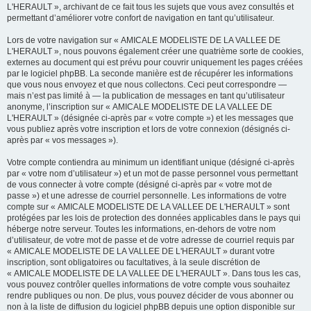
L'HERAULT », archivant de ce fait tous les sujets que vous avez consultés et
permettant d’améliorer votre confort de navigation en tant qu’utilisateur.
Lors de votre navigation sur « AMICALE MODELISTE DE LA VALLEE DE
L'HERAULT », nous pouvons également créer une quatrième sorte de cookies,
externes au document qui est prévu pour couvrir uniquement les pages créées
par le logiciel phpBB. La seconde manière est de récupérer les informations
que vous nous envoyez et que nous collectons. Ceci peut correspondre —
mais n’est pas limité à — la publication de messages en tant qu’utilisateur
anonyme, l’inscription sur « AMICALE MODELISTE DE LA VALLEE DE
L'HERAULT » (désignée ci-après par « votre compte ») et les messages que
vous publiez après votre inscription et lors de votre connexion (désignés ci-
après par « vos messages »).
Votre compte contiendra au minimum un identifiant unique (désigné ci-après
par « votre nom d’utilisateur ») et un mot de passe personnel vous permettant
de vous connecter à votre compte (désigné ci-après par « votre mot de
passe ») et une adresse de courriel personnelle. Les informations de votre
compte sur « AMICALE MODELISTE DE LA VALLEE DE L'HERAULT » sont
protégées par les lois de protection des données applicables dans le pays qui
héberge notre serveur. Toutes les informations, en-dehors de votre nom
d’utilisateur, de votre mot de passe et de votre adresse de courriel requis par
« AMICALE MODELISTE DE LA VALLEE DE L'HERAULT » durant votre
inscription, sont obligatoires ou facultatives, à la seule discrétion de
« AMICALE MODELISTE DE LA VALLEE DE L'HERAULT ». Dans tous les cas,
vous pouvez contrôler quelles informations de votre compte vous souhaitez
rendre publiques ou non. De plus, vous pouvez décider de vous abonner ou
non à la liste de diffusion du logiciel phpBB depuis une option disponible sur