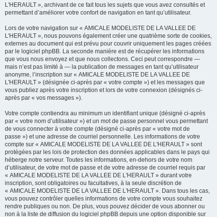
L'HERAULT », archivant de ce fait tous les sujets que vous avez consultés et
permettant d’améliorer votre confort de navigation en tant qu’utilisateur.
Lors de votre navigation sur « AMICALE MODELISTE DE LA VALLEE DE
L'HERAULT », nous pouvons également créer une quatrième sorte de cookies,
externes au document qui est prévu pour couvrir uniquement les pages créées
par le logiciel phpBB. La seconde manière est de récupérer les informations
que vous nous envoyez et que nous collectons. Ceci peut correspondre —
mais n’est pas limité à — la publication de messages en tant qu’utilisateur
anonyme, l’inscription sur « AMICALE MODELISTE DE LA VALLEE DE
L'HERAULT » (désignée ci-après par « votre compte ») et les messages que
vous publiez après votre inscription et lors de votre connexion (désignés ci-
après par « vos messages »).
Votre compte contiendra au minimum un identifiant unique (désigné ci-après
par « votre nom d’utilisateur ») et un mot de passe personnel vous permettant
de vous connecter à votre compte (désigné ci-après par « votre mot de
passe ») et une adresse de courriel personnelle. Les informations de votre
compte sur « AMICALE MODELISTE DE LA VALLEE DE L'HERAULT » sont
protégées par les lois de protection des données applicables dans le pays qui
héberge notre serveur. Toutes les informations, en-dehors de votre nom
d’utilisateur, de votre mot de passe et de votre adresse de courriel requis par
« AMICALE MODELISTE DE LA VALLEE DE L'HERAULT » durant votre
inscription, sont obligatoires ou facultatives, à la seule discrétion de
« AMICALE MODELISTE DE LA VALLEE DE L'HERAULT ». Dans tous les cas,
vous pouvez contrôler quelles informations de votre compte vous souhaitez
rendre publiques ou non. De plus, vous pouvez décider de vous abonner ou
non à la liste de diffusion du logiciel phpBB depuis une option disponible sur