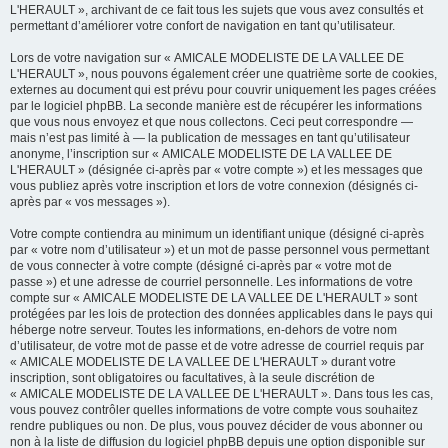
L'HERAULT », archivant de ce fait tous les sujets que vous avez consultés et
permettant d’améliorer votre confort de navigation en tant qu’utilisateur.
Lors de votre navigation sur « AMICALE MODELISTE DE LA VALLEE DE
L'HERAULT », nous pouvons également créer une quatrième sorte de cookies,
externes au document qui est prévu pour couvrir uniquement les pages créées
par le logiciel phpBB. La seconde manière est de récupérer les informations
que vous nous envoyez et que nous collectons. Ceci peut correspondre —
mais n’est pas limité à — la publication de messages en tant qu’utilisateur
anonyme, l’inscription sur « AMICALE MODELISTE DE LA VALLEE DE
L'HERAULT » (désignée ci-après par « votre compte ») et les messages que
vous publiez après votre inscription et lors de votre connexion (désignés ci-
après par « vos messages »).
Votre compte contiendra au minimum un identifiant unique (désigné ci-après
par « votre nom d’utilisateur ») et un mot de passe personnel vous permettant
de vous connecter à votre compte (désigné ci-après par « votre mot de
passe ») et une adresse de courriel personnelle. Les informations de votre
compte sur « AMICALE MODELISTE DE LA VALLEE DE L'HERAULT » sont
protégées par les lois de protection des données applicables dans le pays qui
héberge notre serveur. Toutes les informations, en-dehors de votre nom
d’utilisateur, de votre mot de passe et de votre adresse de courriel requis par
« AMICALE MODELISTE DE LA VALLEE DE L'HERAULT » durant votre
inscription, sont obligatoires ou facultatives, à la seule discrétion de
« AMICALE MODELISTE DE LA VALLEE DE L'HERAULT ». Dans tous les cas,
vous pouvez contrôler quelles informations de votre compte vous souhaitez
rendre publiques ou non. De plus, vous pouvez décider de vous abonner ou
non à la liste de diffusion du logiciel phpBB depuis une option disponible sur