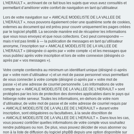
L'HERAULT », archivant de ce fait tous les sujets que vous avez consultés et
permettant d’améliorer votre confort de navigation en tant qu’utilisateur.
Lors de votre navigation sur « AMICALE MODELISTE DE LA VALLEE DE
L'HERAULT », nous pouvons également créer une quatrième sorte de cookies,
externes au document qui est prévu pour couvrir uniquement les pages créées
par le logiciel phpBB. La seconde manière est de récupérer les informations
que vous nous envoyez et que nous collectons. Ceci peut correspondre —
mais n’est pas limité à — la publication de messages en tant qu’utilisateur
anonyme, l’inscription sur « AMICALE MODELISTE DE LA VALLEE DE
L'HERAULT » (désignée ci-après par « votre compte ») et les messages que
vous publiez après votre inscription et lors de votre connexion (désignés ci-
après par « vos messages »).
Votre compte contiendra au minimum un identifiant unique (désigné ci-après
par « votre nom d’utilisateur ») et un mot de passe personnel vous permettant
de vous connecter à votre compte (désigné ci-après par « votre mot de
passe ») et une adresse de courriel personnelle. Les informations de votre
compte sur « AMICALE MODELISTE DE LA VALLEE DE L'HERAULT » sont
protégées par les lois de protection des données applicables dans le pays qui
héberge notre serveur. Toutes les informations, en-dehors de votre nom
d’utilisateur, de votre mot de passe et de votre adresse de courriel requis par
« AMICALE MODELISTE DE LA VALLEE DE L'HERAULT » durant votre
inscription, sont obligatoires ou facultatives, à la seule discrétion de
« AMICALE MODELISTE DE LA VALLEE DE L'HERAULT ». Dans tous les cas,
vous pouvez contrôler quelles informations de votre compte vous souhaitez
rendre publiques ou non. De plus, vous pouvez décider de vous abonner ou
non à la liste de diffusion du logiciel phpBB depuis une option disponible sur