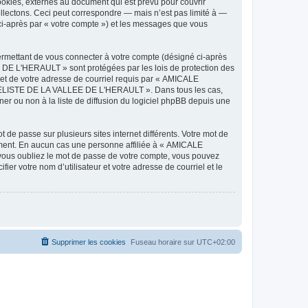
ies, externes au document qui est prévu pour couvrir
lectons. Ceci peut correspondre — mais n’est pas limité à —
-après par « votre compte ») et les messages que vous
ermettant de vous connecter à votre compte (désigné ci-après
DE L'HERAULT » sont protégées par les lois de protection des
 et de votre adresse de courriel requis par « AMICALE
ODELISTE DE LA VALLEE DE L'HERAULT ». Dans tous les cas,
r ou non à la liste de diffusion du logiciel phpBB depuis une
 de passe sur plusieurs sites internet différents. Votre mot de
ent. En aucun cas une personne affiliée à « AMICALE
ous oubliez le mot de passe de votre compte, vous pouvez
ier votre nom d’utilisateur et votre adresse de courriel et le
Supprimer les cookies
Fuseau horaire sur
UTC+02:00