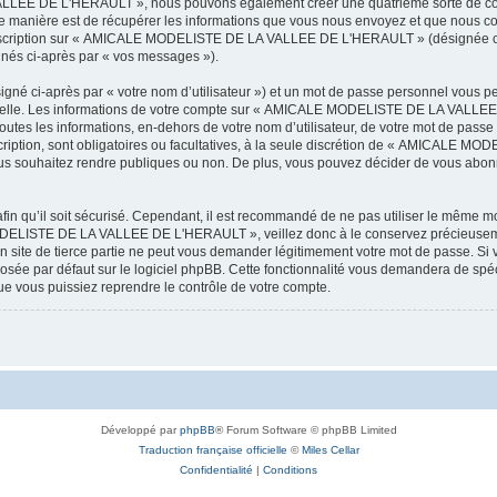
LEE DE L'HERAULT », nous pouvons également créer une quatrième sorte de cook
 manière est de récupérer les informations que vous nous envoyez et que nous col
l’inscription sur « AMICALE MODELISTE DE LA VALLEE DE L'HERAULT » (désignée ci
ignés ci-après par « vos messages »).
igné ci-après par « votre nom d’utilisateur ») et un mot de passe personnel vous p
onnelle. Les informations de votre compte sur « AMICALE MODELISTE DE LA VALLEE 
utes les informations, en-dehors de votre nom d’utilisateur, de votre mot de passe
tion, sont obligatoires ou facultatives, à la seule discrétion de « AMICALE M
us souhaitez rendre publiques ou non. De plus, vous pouvez décider de vous abonne
afin qu’il soit sécurisé. Cependant, il est recommandé de ne pas utiliser le même mot
ODELISTE DE LA VALLEE DE L'HERAULT », veillez donc à le conservez précieusem
 de tierce partie ne peut vous demander légitimement votre mot de passe. Si v
posée par défaut sur le logiciel phpBB. Cette fonctionnalité vous demandera de spécif
e vous puissiez reprendre le contrôle de votre compte.
Développé par
phpBB
® Forum Software © phpBB Limited
Traduction française officielle
©
Miles Cellar
Confidentialité
|
Conditions