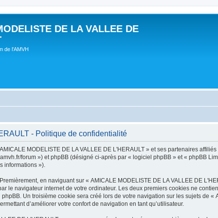
MODELISTE DE LA VALLEE DE
T
um de l'AMVH
LT - Politique de confidentialité
t « AMICALE MODELISTE DE LA VALLEE DE L'HERAULT » et ses partenaires affiliés (
r/forum ») et phpBB (désigné ci-après par « logiciel phpBB » et « phpBB Limited 
s informations »).
tes. Premièrement, en naviguant sur « AMICALE MODELISTE DE LA VALLEE DE L'HER
ar le navigateur internet de votre ordinateur. Les deux premiers cookies ne contienn
iel phpBB. Un troisième cookie sera créé lors de votre navigation sur les suje
ermettant d’améliorer votre confort de navigation en tant qu’utilisateur.