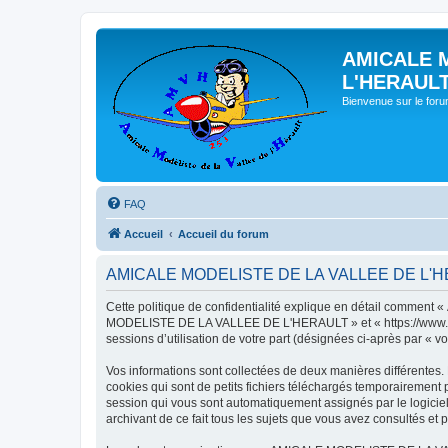
AMICALE 
L'HERAUL
Bienvenue sur le for
FAQ
Accueil
Accueil du forum
AMICALE MODELISTE DE LA VALLEE DE L'HERAU
Cette politique de confidentialité explique en détail commen
MODELISTE DE LA VALLEE DE L'HERAULT » et « https://www.amvh.f
sessions d’utilisation de votre part (désignées ci-après par « vo
Vos informations sont collectées de deux manières différen
cookies qui sont de petits fichiers téléchargés temporairement p
session qui vous sont automatiquement assignés par le logic
archivant de ce fait tous les sujets que vous avez consultés et p