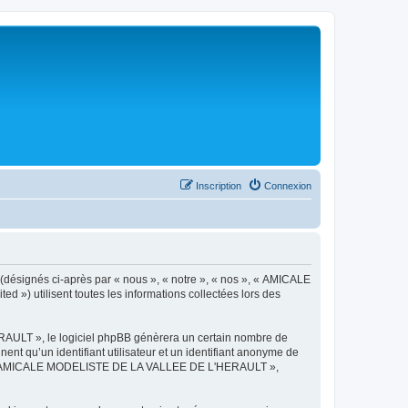
Inscription
Connexion
désignés ci-après par « nous », « notre », « nos », « AMICALE
») utilisent toutes les informations collectées lors des
AULT », le logiciel phpBB génèrera un certain nombre de
ent qu’un identifiant utilisateur et un identifiant anonyme de
ts de « AMICALE MODELISTE DE LA VALLEE DE L'HERAULT »,