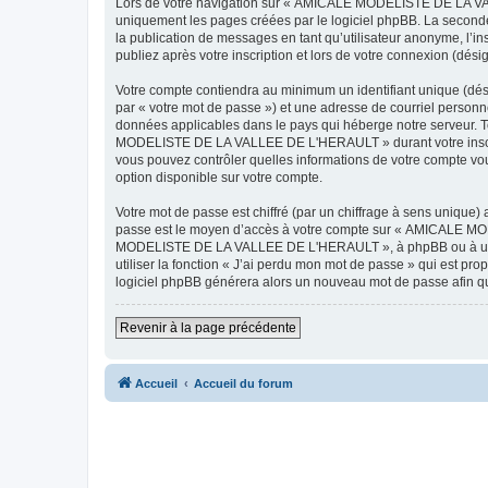
Lors de votre navigation sur « AMICALE MODELISTE DE LA VAL
uniquement les pages créées par le logiciel phpBB. La seconde
la publication de messages en tant qu’utilisateur anonyme, 
publiez après votre inscription et lors de votre connexion (dés
Votre compte contiendra au minimum un identifiant unique (dés
par « votre mot de passe ») et une adresse de courriel pers
données applicables dans le pays qui héberge notre serveur. To
MODELISTE DE LA VALLEE DE L'HERAULT » durant votre inscrip
vous pouvez contrôler quelles informations de votre compte vo
option disponible sur votre compte.
Votre mot de passe est chiffré (par un chiffrage à sens unique) 
passe est le moyen d’accès à votre compte sur « AMICALE M
MODELISTE DE LA VALLEE DE L'HERAULT », à phpBB ou à un site
utiliser la fonction « J’ai perdu mon mot de passe » qui est pro
logiciel phpBB générera alors un nouveau mot de passe afin qu
Revenir à la page précédente
Accueil
Accueil du forum