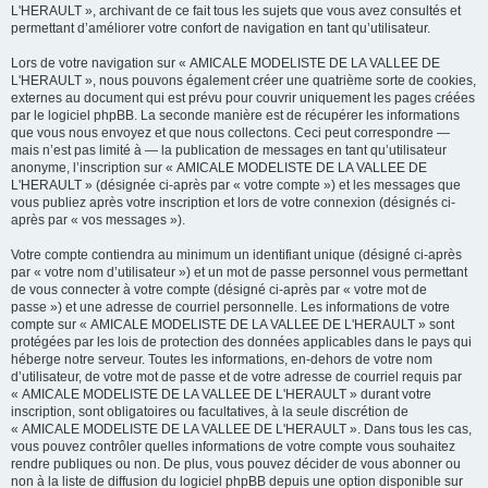
L'HERAULT », archivant de ce fait tous les sujets que vous avez consultés et
permettant d’améliorer votre confort de navigation en tant qu’utilisateur.
Lors de votre navigation sur « AMICALE MODELISTE DE LA VALLEE DE
L'HERAULT », nous pouvons également créer une quatrième sorte de cookies,
externes au document qui est prévu pour couvrir uniquement les pages créées
par le logiciel phpBB. La seconde manière est de récupérer les informations
que vous nous envoyez et que nous collectons. Ceci peut correspondre —
mais n’est pas limité à — la publication de messages en tant qu’utilisateur
anonyme, l’inscription sur « AMICALE MODELISTE DE LA VALLEE DE
L'HERAULT » (désignée ci-après par « votre compte ») et les messages que
vous publiez après votre inscription et lors de votre connexion (désignés ci-
après par « vos messages »).
Votre compte contiendra au minimum un identifiant unique (désigné ci-après
par « votre nom d’utilisateur ») et un mot de passe personnel vous permettant
de vous connecter à votre compte (désigné ci-après par « votre mot de
passe ») et une adresse de courriel personnelle. Les informations de votre
compte sur « AMICALE MODELISTE DE LA VALLEE DE L'HERAULT » sont
protégées par les lois de protection des données applicables dans le pays qui
héberge notre serveur. Toutes les informations, en-dehors de votre nom
d’utilisateur, de votre mot de passe et de votre adresse de courriel requis par
« AMICALE MODELISTE DE LA VALLEE DE L'HERAULT » durant votre
inscription, sont obligatoires ou facultatives, à la seule discrétion de
« AMICALE MODELISTE DE LA VALLEE DE L'HERAULT ». Dans tous les cas,
vous pouvez contrôler quelles informations de votre compte vous souhaitez
rendre publiques ou non. De plus, vous pouvez décider de vous abonner ou
non à la liste de diffusion du logiciel phpBB depuis une option disponible sur