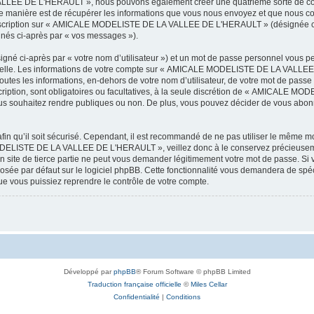
LEE DE L'HERAULT », nous pouvons également créer une quatrième sorte de cook
 manière est de récupérer les informations que vous nous envoyez et que nous col
l’inscription sur « AMICALE MODELISTE DE LA VALLEE DE L'HERAULT » (désignée ci
ignés ci-après par « vos messages »).
igné ci-après par « votre nom d’utilisateur ») et un mot de passe personnel vous p
onnelle. Les informations de votre compte sur « AMICALE MODELISTE DE LA VALLEE 
utes les informations, en-dehors de votre nom d’utilisateur, de votre mot de passe
tion, sont obligatoires ou facultatives, à la seule discrétion de « AMICALE M
us souhaitez rendre publiques ou non. De plus, vous pouvez décider de vous abonne
afin qu’il soit sécurisé. Cependant, il est recommandé de ne pas utiliser le même mot
ODELISTE DE LA VALLEE DE L'HERAULT », veillez donc à le conservez précieusem
 de tierce partie ne peut vous demander légitimement votre mot de passe. Si v
posée par défaut sur le logiciel phpBB. Cette fonctionnalité vous demandera de spécif
e vous puissiez reprendre le contrôle de votre compte.
Développé par
phpBB
® Forum Software © phpBB Limited
Traduction française officielle
©
Miles Cellar
Confidentialité
|
Conditions