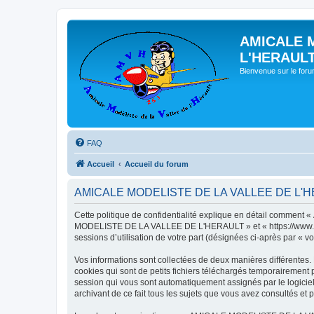
AMICALE 
L'HERAUL
Bienvenue sur le for
FAQ
Accueil
Accueil du forum
AMICALE MODELISTE DE LA VALLEE DE L'HERAU
Cette politique de confidentialité explique en détail commen
MODELISTE DE LA VALLEE DE L'HERAULT » et « https://www.amvh.f
sessions d’utilisation de votre part (désignées ci-après par « vo
Vos informations sont collectées de deux manières différen
cookies qui sont de petits fichiers téléchargés temporairement p
session qui vous sont automatiquement assignés par le logic
archivant de ce fait tous les sujets que vous avez consultés et p