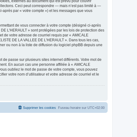
ies, externes au document qui est prévu pour couvrir
lectons. Ceci peut correspondre — mais n’est pas limité à —
-après par « votre compte ») et les messages que vous
ermettant de vous connecter à votre compte (désigné ci-après
DE L'HERAULT » sont protégées par les lois de protection des
 et de votre adresse de courriel requis par « AMICALE
ODELISTE DE LA VALLEE DE L'HERAULT ». Dans tous les cas,
r ou non à la liste de diffusion du logiciel phpBB depuis une
 de passe sur plusieurs sites internet différents. Votre mot de
ent. En aucun cas une personne affiliée à « AMICALE
ous oubliez le mot de passe de votre compte, vous pouvez
ier votre nom d’utilisateur et votre adresse de courriel et le
Supprimer les cookies
Fuseau horaire sur
UTC+02:00