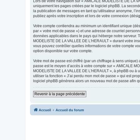
Lors de votre navigation sur « AMICALE MODELISTE DE LA VAL
uniquement les pages créées par le logiciel phpBB. La seconde
la publication de messages en tant qu’utilisateur anonyme, 
publiez après votre inscription et lors de votre connexion (dés
Votre compte contiendra au minimum un identifiant unique (dés
par « votre mot de passe ») et une adresse de courriel pers
données applicables dans le pays qui héberge notre serveur. To
MODELISTE DE LA VALLEE DE L'HERAULT » durant votre inscrip
vous pouvez contrôler quelles informations de votre compte vo
option disponible sur votre compte.
Votre mot de passe est chiffré (par un chiffrage à sens unique) 
passe est le moyen d’accès à votre compte sur « AMICALE M
MODELISTE DE LA VALLEE DE L'HERAULT », à phpBB ou à un site
utiliser la fonction « J’ai perdu mon mot de passe » qui est pro
logiciel phpBB générera alors un nouveau mot de passe afin qu
Revenir à la page précédente
Accueil
Accueil du forum