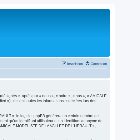
Inscription
Connexion
désignés ci-après par « nous », « notre », « nos », « AMICALE
») utilisent toutes les informations collectées lors des
AULT », le logiciel phpBB génèrera un certain nombre de
ent qu’un identifiant utilisateur et un identifiant anonyme de
ts de « AMICALE MODELISTE DE LA VALLEE DE L'HERAULT »,