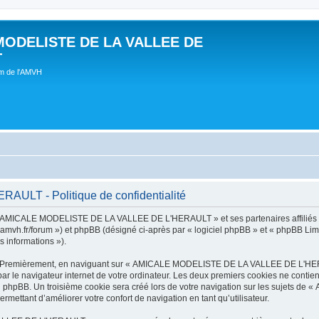
MODELISTE DE LA VALLEE DE
T
um de l'AMVH
LT - Politique de confidentialité
t « AMICALE MODELISTE DE LA VALLEE DE L'HERAULT » et ses partenaires affiliés (
r/forum ») et phpBB (désigné ci-après par « logiciel phpBB » et « phpBB Limited 
s informations »).
tes. Premièrement, en naviguant sur « AMICALE MODELISTE DE LA VALLEE DE L'HER
ar le navigateur internet de votre ordinateur. Les deux premiers cookies ne contienn
iel phpBB. Un troisième cookie sera créé lors de votre navigation sur les suje
ermettant d’améliorer votre confort de navigation en tant qu’utilisateur.