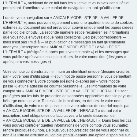
L'HERAULT », archivant de ce fait tous les sujets que vous avez consultés et
permettant d’améliorer votre confort de navigation en tant qu’utilisateur.
Lors de votre navigation sur « AMICALE MODELISTE DE LA VALLEE DE
L'HERAULT », nous pouvons également créer une quatrième sorte de cookies,
externes au document qui est prévu pour couvrir uniquement les pages créées
par le logiciel phpBB. La seconde manière est de récupérer les informations
que vous nous envoyez et que nous collectons. Ceci peut correspondre —
mais n’est pas limité à — la publication de messages en tant qu’utilisateur
anonyme, l’inscription sur « AMICALE MODELISTE DE LA VALLEE DE
L'HERAULT » (désignée ci-après par « votre compte ») et les messages que
vous publiez après votre inscription et lors de votre connexion (désignés ci-
après par « vos messages »).
Votre compte contiendra au minimum un identifiant unique (désigné ci-après
par « votre nom d’utilisateur ») et un mot de passe personnel vous permettant
de vous connecter à votre compte (désigné ci-après par « votre mot de
passe ») et une adresse de courriel personnelle. Les informations de votre
compte sur « AMICALE MODELISTE DE LA VALLEE DE L'HERAULT » sont
protégées par les lois de protection des données applicables dans le pays qui
héberge notre serveur. Toutes les informations, en-dehors de votre nom
d’utilisateur, de votre mot de passe et de votre adresse de courriel requis par
« AMICALE MODELISTE DE LA VALLEE DE L'HERAULT » durant votre
inscription, sont obligatoires ou facultatives, à la seule discrétion de
« AMICALE MODELISTE DE LA VALLEE DE L'HERAULT ». Dans tous les cas,
vous pouvez contrôler quelles informations de votre compte vous souhaitez
rendre publiques ou non. De plus, vous pouvez décider de vous abonner ou
non à la liste de diffusion du logiciel phpBB depuis une option disponible sur