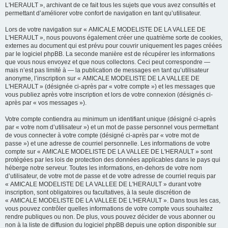
L'HERAULT », archivant de ce fait tous les sujets que vous avez consultés et
permettant d’améliorer votre confort de navigation en tant qu’utilisateur.
Lors de votre navigation sur « AMICALE MODELISTE DE LA VALLEE DE
L'HERAULT », nous pouvons également créer une quatrième sorte de cookies,
externes au document qui est prévu pour couvrir uniquement les pages créées
par le logiciel phpBB. La seconde manière est de récupérer les informations
que vous nous envoyez et que nous collectons. Ceci peut correspondre —
mais n’est pas limité à — la publication de messages en tant qu’utilisateur
anonyme, l’inscription sur « AMICALE MODELISTE DE LA VALLEE DE
L'HERAULT » (désignée ci-après par « votre compte ») et les messages que
vous publiez après votre inscription et lors de votre connexion (désignés ci-
après par « vos messages »).
Votre compte contiendra au minimum un identifiant unique (désigné ci-après
par « votre nom d’utilisateur ») et un mot de passe personnel vous permettant
de vous connecter à votre compte (désigné ci-après par « votre mot de
passe ») et une adresse de courriel personnelle. Les informations de votre
compte sur « AMICALE MODELISTE DE LA VALLEE DE L'HERAULT » sont
protégées par les lois de protection des données applicables dans le pays qui
héberge notre serveur. Toutes les informations, en-dehors de votre nom
d’utilisateur, de votre mot de passe et de votre adresse de courriel requis par
« AMICALE MODELISTE DE LA VALLEE DE L'HERAULT » durant votre
inscription, sont obligatoires ou facultatives, à la seule discrétion de
« AMICALE MODELISTE DE LA VALLEE DE L'HERAULT ». Dans tous les cas,
vous pouvez contrôler quelles informations de votre compte vous souhaitez
rendre publiques ou non. De plus, vous pouvez décider de vous abonner ou
non à la liste de diffusion du logiciel phpBB depuis une option disponible sur