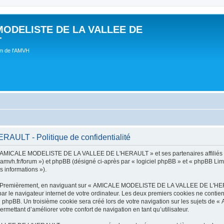
MODELISTE DE LA VALLEE DE
T
um de l'AMVH
LT - Politique de confidentialité
t « AMICALE MODELISTE DE LA VALLEE DE L'HERAULT » et ses partenaires affiliés (
r/forum ») et phpBB (désigné ci-après par « logiciel phpBB » et « phpBB Limited 
s informations »).
tes. Premièrement, en naviguant sur « AMICALE MODELISTE DE LA VALLEE DE L'HER
ar le navigateur internet de votre ordinateur. Les deux premiers cookies ne contienn
iel phpBB. Un troisième cookie sera créé lors de votre navigation sur les suje
ermettant d’améliorer votre confort de navigation en tant qu’utilisateur.