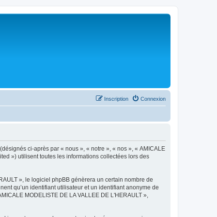
Inscription
Connexion
désignés ci-après par « nous », « notre », « nos », « AMICALE
») utilisent toutes les informations collectées lors des
AULT », le logiciel phpBB génèrera un certain nombre de
ent qu’un identifiant utilisateur et un identifiant anonyme de
ts de « AMICALE MODELISTE DE LA VALLEE DE L'HERAULT »,