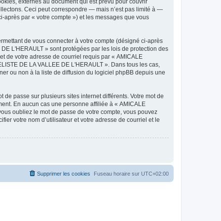
ies, externes au document qui est prévu pour couvrir
lectons. Ceci peut correspondre — mais n’est pas limité à —
-après par « votre compte ») et les messages que vous
ermettant de vous connecter à votre compte (désigné ci-après
DE L'HERAULT » sont protégées par les lois de protection des
 et de votre adresse de courriel requis par « AMICALE
ODELISTE DE LA VALLEE DE L'HERAULT ». Dans tous les cas,
r ou non à la liste de diffusion du logiciel phpBB depuis une
 de passe sur plusieurs sites internet différents. Votre mot de
ent. En aucun cas une personne affiliée à « AMICALE
ous oubliez le mot de passe de votre compte, vous pouvez
ier votre nom d’utilisateur et votre adresse de courriel et le
Supprimer les cookies
Fuseau horaire sur
UTC+02:00