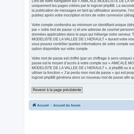
Lors de votre navigation sur « AMICALE MODELISTE DE LA VAL
uniquement les pages créées par le logiciel phpBB. La seconde
la publication de messages en tant qu’utilisateur anonyme, 
publiez après votre inscription et lors de votre connexion (dés
Votre compte contiendra au minimum un identifiant unique (dés
par « votre mot de passe ») et une adresse de courriel pers
données applicables dans le pays qui héberge notre serveur. To
MODELISTE DE LA VALLEE DE L'HERAULT » durant votre inscrip
vous pouvez contrôler quelles informations de votre compte vo
option disponible sur votre compte.
Votre mot de passe est chiffré (par un chiffrage à sens unique) 
passe est le moyen d’accès à votre compte sur « AMICALE M
MODELISTE DE LA VALLEE DE L'HERAULT », à phpBB ou à un site
utiliser la fonction « J’ai perdu mon mot de passe » qui est pro
logiciel phpBB générera alors un nouveau mot de passe afin qu
Revenir à la page précédente
Accueil
Accueil du forum