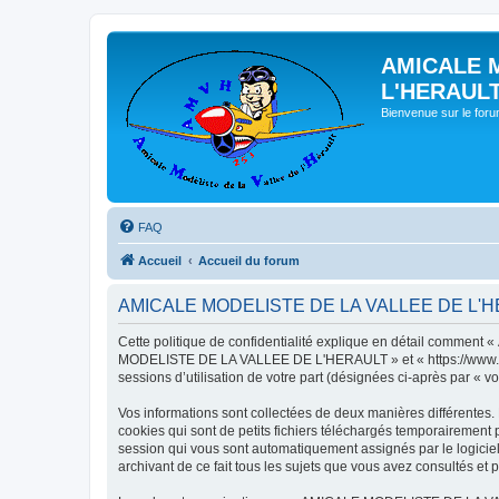
AMICALE 
L'HERAUL
Bienvenue sur le for
FAQ
Accueil
Accueil du forum
AMICALE MODELISTE DE LA VALLEE DE L'HERAU
Cette politique de confidentialité explique en détail commen
MODELISTE DE LA VALLEE DE L'HERAULT » et « https://www.amvh.f
sessions d’utilisation de votre part (désignées ci-après par « vo
Vos informations sont collectées de deux manières différen
cookies qui sont de petits fichiers téléchargés temporairement p
session qui vous sont automatiquement assignés par le logic
archivant de ce fait tous les sujets que vous avez consultés et p