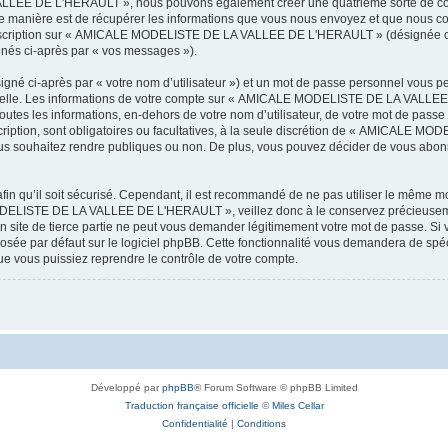
LEE DE L'HERAULT », nous pouvons également créer une quatrième sorte de cook
 manière est de récupérer les informations que vous nous envoyez et que nous col
l’inscription sur « AMICALE MODELISTE DE LA VALLEE DE L'HERAULT » (désignée ci
ignés ci-après par « vos messages »).
igné ci-après par « votre nom d’utilisateur ») et un mot de passe personnel vous p
onnelle. Les informations de votre compte sur « AMICALE MODELISTE DE LA VALLEE 
utes les informations, en-dehors de votre nom d’utilisateur, de votre mot de passe
tion, sont obligatoires ou facultatives, à la seule discrétion de « AMICALE M
us souhaitez rendre publiques ou non. De plus, vous pouvez décider de vous abonne
afin qu’il soit sécurisé. Cependant, il est recommandé de ne pas utiliser le même mot
ODELISTE DE LA VALLEE DE L'HERAULT », veillez donc à le conservez précieusem
 de tierce partie ne peut vous demander légitimement votre mot de passe. Si v
posée par défaut sur le logiciel phpBB. Cette fonctionnalité vous demandera de spécif
e vous puissiez reprendre le contrôle de votre compte.
Développé par
phpBB
® Forum Software © phpBB Limited
Traduction française officielle
©
Miles Cellar
Confidentialité
|
Conditions