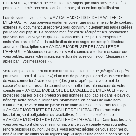
L'HERAULT », archivant de ce fait tous les sujets que vous avez consultés et
permettant d’améliorer votre confort de navigation en tant qu’utilisateur.
Lors de votre navigation sur « AMICALE MODELISTE DE LA VALLEE DE
L'HERAULT », nous pouvons également créer une quatrième sorte de cookies,
externes au document qui est prévu pour couvrir uniquement les pages créées
par le logiciel phpBB. La seconde manière est de récupérer les informations
que vous nous envoyez et que nous collectons. Ceci peut correspondre —
mais n’est pas limité à — la publication de messages en tant qu’utilisateur
anonyme, l’inscription sur « AMICALE MODELISTE DE LA VALLEE DE
L'HERAULT » (désignée ci-après par « votre compte ») et les messages que
vous publiez après votre inscription et lors de votre connexion (désignés ci-
après par « vos messages »).
Votre compte contiendra au minimum un identifiant unique (désigné ci-après
par « votre nom d’utilisateur ») et un mot de passe personnel vous permettant
de vous connecter à votre compte (désigné ci-après par « votre mot de
passe ») et une adresse de courriel personnelle. Les informations de votre
compte sur « AMICALE MODELISTE DE LA VALLEE DE L'HERAULT » sont
protégées par les lois de protection des données applicables dans le pays qui
héberge notre serveur. Toutes les informations, en-dehors de votre nom
d’utilisateur, de votre mot de passe et de votre adresse de courriel requis par
« AMICALE MODELISTE DE LA VALLEE DE L'HERAULT » durant votre
inscription, sont obligatoires ou facultatives, à la seule discrétion de
« AMICALE MODELISTE DE LA VALLEE DE L'HERAULT ». Dans tous les cas,
vous pouvez contrôler quelles informations de votre compte vous souhaitez
rendre publiques ou non. De plus, vous pouvez décider de vous abonner ou
non à la liste de diffusion du logiciel phpBB depuis une option disponible sur