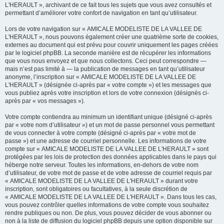
L'HERAULT », archivant de ce fait tous les sujets que vous avez consultés et
permettant d’améliorer votre confort de navigation en tant qu’utilisateur.
Lors de votre navigation sur « AMICALE MODELISTE DE LA VALLEE DE
L'HERAULT », nous pouvons également créer une quatrième sorte de cookies,
externes au document qui est prévu pour couvrir uniquement les pages créées
par le logiciel phpBB. La seconde manière est de récupérer les informations
que vous nous envoyez et que nous collectons. Ceci peut correspondre —
mais n’est pas limité à — la publication de messages en tant qu’utilisateur
anonyme, l’inscription sur « AMICALE MODELISTE DE LA VALLEE DE
L'HERAULT » (désignée ci-après par « votre compte ») et les messages que
vous publiez après votre inscription et lors de votre connexion (désignés ci-
après par « vos messages »).
Votre compte contiendra au minimum un identifiant unique (désigné ci-après
par « votre nom d’utilisateur ») et un mot de passe personnel vous permettant
de vous connecter à votre compte (désigné ci-après par « votre mot de
passe ») et une adresse de courriel personnelle. Les informations de votre
compte sur « AMICALE MODELISTE DE LA VALLEE DE L'HERAULT » sont
protégées par les lois de protection des données applicables dans le pays qui
héberge notre serveur. Toutes les informations, en-dehors de votre nom
d’utilisateur, de votre mot de passe et de votre adresse de courriel requis par
« AMICALE MODELISTE DE LA VALLEE DE L'HERAULT » durant votre
inscription, sont obligatoires ou facultatives, à la seule discrétion de
« AMICALE MODELISTE DE LA VALLEE DE L'HERAULT ». Dans tous les cas,
vous pouvez contrôler quelles informations de votre compte vous souhaitez
rendre publiques ou non. De plus, vous pouvez décider de vous abonner ou
non à la liste de diffusion du logiciel phpBB depuis une option disponible sur