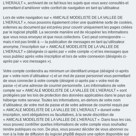
L'HERAULT », archivant de ce fait tous les sujets que vous avez consultés et
permettant d’améliorer votre confort de navigation en tant qu’utilisateur.
Lors de votre navigation sur « AMICALE MODELISTE DE LA VALLEE DE
L'HERAULT », nous pouvons également créer une quatrième sorte de cookies,
externes au document qui est prévu pour couvrir uniquement les pages créées
par le logiciel phpBB. La seconde manière est de récupérer les informations
que vous nous envoyez et que nous collectons. Ceci peut correspondre —
mais n’est pas limité à — la publication de messages en tant qu’utilisateur
anonyme, l’inscription sur « AMICALE MODELISTE DE LA VALLEE DE
L'HERAULT » (désignée ci-après par « votre compte ») et les messages que
vous publiez après votre inscription et lors de votre connexion (désignés ci-
après par « vos messages »).
Votre compte contiendra au minimum un identifiant unique (désigné ci-après
par « votre nom d’utilisateur ») et un mot de passe personnel vous permettant
de vous connecter à votre compte (désigné ci-après par « votre mot de
passe ») et une adresse de courriel personnelle. Les informations de votre
compte sur « AMICALE MODELISTE DE LA VALLEE DE L'HERAULT » sont
protégées par les lois de protection des données applicables dans le pays qui
héberge notre serveur. Toutes les informations, en-dehors de votre nom
d’utilisateur, de votre mot de passe et de votre adresse de courriel requis par
« AMICALE MODELISTE DE LA VALLEE DE L'HERAULT » durant votre
inscription, sont obligatoires ou facultatives, à la seule discrétion de
« AMICALE MODELISTE DE LA VALLEE DE L'HERAULT ». Dans tous les cas,
vous pouvez contrôler quelles informations de votre compte vous souhaitez
rendre publiques ou non. De plus, vous pouvez décider de vous abonner ou
non à la liste de diffusion du logiciel phpBB depuis une option disponible sur