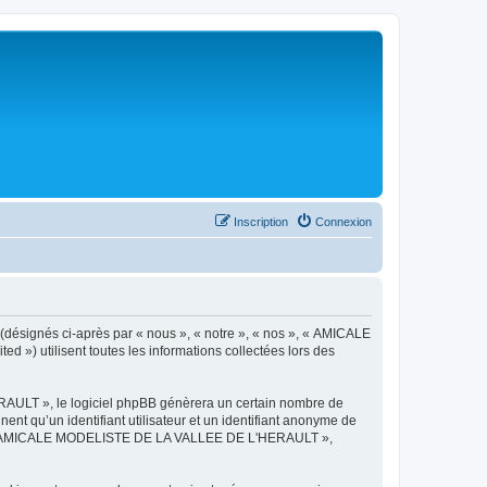
Inscription
Connexion
désignés ci-après par « nous », « notre », « nos », « AMICALE
») utilisent toutes les informations collectées lors des
AULT », le logiciel phpBB génèrera un certain nombre de
ent qu’un identifiant utilisateur et un identifiant anonyme de
ts de « AMICALE MODELISTE DE LA VALLEE DE L'HERAULT »,