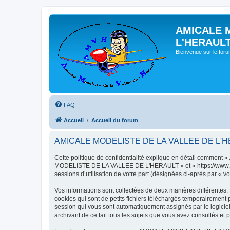
AMICALE 
L'HERAUL
Bienvenue sur le for
FAQ
Accueil
Accueil du forum
AMICALE MODELISTE DE LA VALLEE DE L'HERAU
Cette politique de confidentialité explique en détail commen
MODELISTE DE LA VALLEE DE L'HERAULT » et « https://www.amvh.f
sessions d’utilisation de votre part (désignées ci-après par « vo
Vos informations sont collectées de deux manières différen
cookies qui sont de petits fichiers téléchargés temporairement p
session qui vous sont automatiquement assignés par le logic
archivant de ce fait tous les sujets que vous avez consultés et p