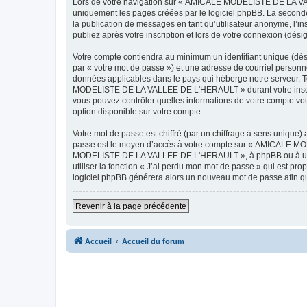
Lors de votre navigation sur « AMICALE MODELISTE DE LA VAL
uniquement les pages créées par le logiciel phpBB. La seconde
la publication de messages en tant qu’utilisateur anonyme, 
publiez après votre inscription et lors de votre connexion (dés
Votre compte contiendra au minimum un identifiant unique (dés
par « votre mot de passe ») et une adresse de courriel pers
données applicables dans le pays qui héberge notre serveur. To
MODELISTE DE LA VALLEE DE L'HERAULT » durant votre inscrip
vous pouvez contrôler quelles informations de votre compte vo
option disponible sur votre compte.
Votre mot de passe est chiffré (par un chiffrage à sens unique) 
passe est le moyen d’accès à votre compte sur « AMICALE M
MODELISTE DE LA VALLEE DE L'HERAULT », à phpBB ou à un site
utiliser la fonction « J’ai perdu mon mot de passe » qui est pro
logiciel phpBB générera alors un nouveau mot de passe afin qu
Revenir à la page précédente
Accueil
Accueil du forum