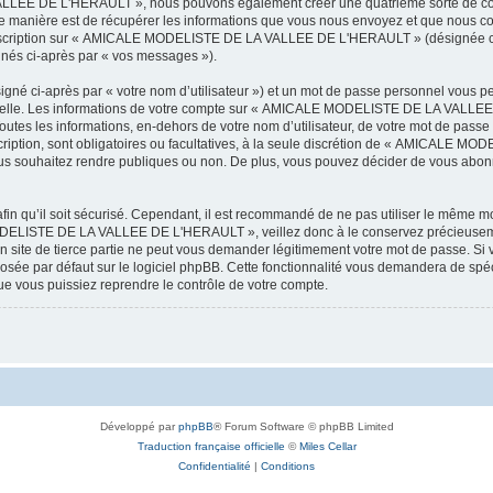
LEE DE L'HERAULT », nous pouvons également créer une quatrième sorte de cook
 manière est de récupérer les informations que vous nous envoyez et que nous col
l’inscription sur « AMICALE MODELISTE DE LA VALLEE DE L'HERAULT » (désignée ci
ignés ci-après par « vos messages »).
igné ci-après par « votre nom d’utilisateur ») et un mot de passe personnel vous p
onnelle. Les informations de votre compte sur « AMICALE MODELISTE DE LA VALLEE 
utes les informations, en-dehors de votre nom d’utilisateur, de votre mot de passe
tion, sont obligatoires ou facultatives, à la seule discrétion de « AMICALE M
us souhaitez rendre publiques ou non. De plus, vous pouvez décider de vous abonne
afin qu’il soit sécurisé. Cependant, il est recommandé de ne pas utiliser le même mot
ODELISTE DE LA VALLEE DE L'HERAULT », veillez donc à le conservez précieusem
 de tierce partie ne peut vous demander légitimement votre mot de passe. Si v
posée par défaut sur le logiciel phpBB. Cette fonctionnalité vous demandera de spécif
e vous puissiez reprendre le contrôle de votre compte.
Développé par
phpBB
® Forum Software © phpBB Limited
Traduction française officielle
©
Miles Cellar
Confidentialité
|
Conditions