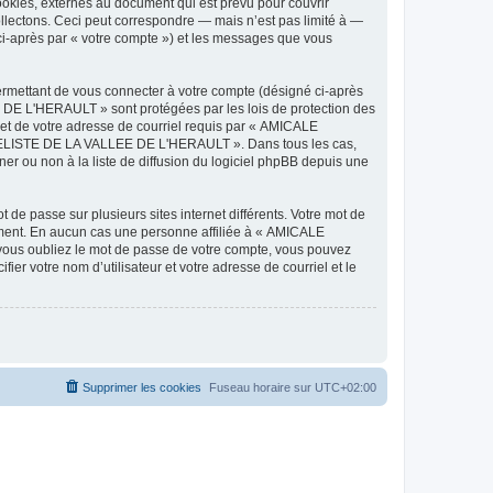
ies, externes au document qui est prévu pour couvrir
lectons. Ceci peut correspondre — mais n’est pas limité à —
-après par « votre compte ») et les messages que vous
ermettant de vous connecter à votre compte (désigné ci-après
DE L'HERAULT » sont protégées par les lois de protection des
 et de votre adresse de courriel requis par « AMICALE
ODELISTE DE LA VALLEE DE L'HERAULT ». Dans tous les cas,
r ou non à la liste de diffusion du logiciel phpBB depuis une
 de passe sur plusieurs sites internet différents. Votre mot de
ent. En aucun cas une personne affiliée à « AMICALE
ous oubliez le mot de passe de votre compte, vous pouvez
ier votre nom d’utilisateur et votre adresse de courriel et le
Supprimer les cookies
Fuseau horaire sur
UTC+02:00