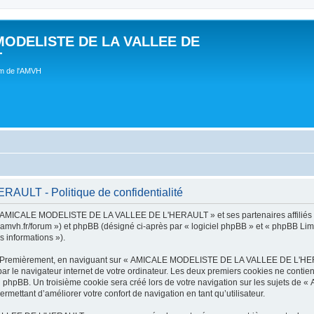
MODELISTE DE LA VALLEE DE
T
um de l'AMVH
LT - Politique de confidentialité
t « AMICALE MODELISTE DE LA VALLEE DE L'HERAULT » et ses partenaires affiliés (
r/forum ») et phpBB (désigné ci-après par « logiciel phpBB » et « phpBB Limited 
s informations »).
tes. Premièrement, en naviguant sur « AMICALE MODELISTE DE LA VALLEE DE L'HER
ar le navigateur internet de votre ordinateur. Les deux premiers cookies ne contienn
iel phpBB. Un troisième cookie sera créé lors de votre navigation sur les suje
ermettant d’améliorer votre confort de navigation en tant qu’utilisateur.