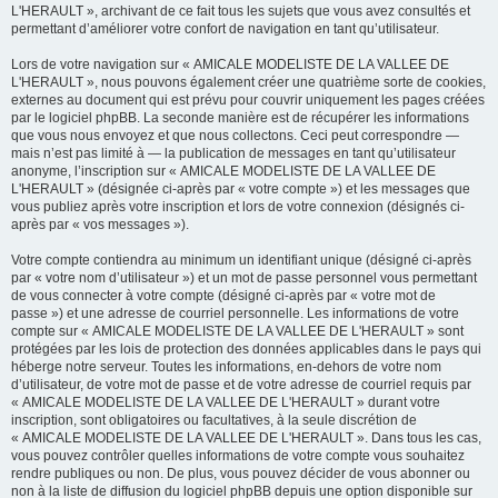
L'HERAULT », archivant de ce fait tous les sujets que vous avez consultés et
permettant d’améliorer votre confort de navigation en tant qu’utilisateur.
Lors de votre navigation sur « AMICALE MODELISTE DE LA VALLEE DE
L'HERAULT », nous pouvons également créer une quatrième sorte de cookies,
externes au document qui est prévu pour couvrir uniquement les pages créées
par le logiciel phpBB. La seconde manière est de récupérer les informations
que vous nous envoyez et que nous collectons. Ceci peut correspondre —
mais n’est pas limité à — la publication de messages en tant qu’utilisateur
anonyme, l’inscription sur « AMICALE MODELISTE DE LA VALLEE DE
L'HERAULT » (désignée ci-après par « votre compte ») et les messages que
vous publiez après votre inscription et lors de votre connexion (désignés ci-
après par « vos messages »).
Votre compte contiendra au minimum un identifiant unique (désigné ci-après
par « votre nom d’utilisateur ») et un mot de passe personnel vous permettant
de vous connecter à votre compte (désigné ci-après par « votre mot de
passe ») et une adresse de courriel personnelle. Les informations de votre
compte sur « AMICALE MODELISTE DE LA VALLEE DE L'HERAULT » sont
protégées par les lois de protection des données applicables dans le pays qui
héberge notre serveur. Toutes les informations, en-dehors de votre nom
d’utilisateur, de votre mot de passe et de votre adresse de courriel requis par
« AMICALE MODELISTE DE LA VALLEE DE L'HERAULT » durant votre
inscription, sont obligatoires ou facultatives, à la seule discrétion de
« AMICALE MODELISTE DE LA VALLEE DE L'HERAULT ». Dans tous les cas,
vous pouvez contrôler quelles informations de votre compte vous souhaitez
rendre publiques ou non. De plus, vous pouvez décider de vous abonner ou
non à la liste de diffusion du logiciel phpBB depuis une option disponible sur