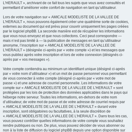
L'HERAULT », archivant de ce fait tous les sujets que vous avez consultés et
permettant d’améliorer votre confort de navigation en tant qu’utilisateur.
Lors de votre navigation sur « AMICALE MODELISTE DE LA VALLEE DE
L'HERAULT », nous pouvons également créer une quatrième sorte de cookies,
externes au document qui est prévu pour couvrir uniquement les pages créées
par le logiciel phpBB. La seconde manière est de récupérer les informations
que vous nous envoyez et que nous collectons. Ceci peut correspondre —
mais n’est pas limité à — la publication de messages en tant qu’utilisateur
anonyme, l’inscription sur « AMICALE MODELISTE DE LA VALLEE DE
L'HERAULT » (désignée ci-après par « votre compte ») et les messages que
vous publiez après votre inscription et lors de votre connexion (désignés ci-
après par « vos messages »).
Votre compte contiendra au minimum un identifiant unique (désigné ci-après
par « votre nom d’utilisateur ») et un mot de passe personnel vous permettant
de vous connecter à votre compte (désigné ci-après par « votre mot de
passe ») et une adresse de courriel personnelle. Les informations de votre
compte sur « AMICALE MODELISTE DE LA VALLEE DE L'HERAULT » sont
protégées par les lois de protection des données applicables dans le pays qui
héberge notre serveur. Toutes les informations, en-dehors de votre nom
d’utilisateur, de votre mot de passe et de votre adresse de courriel requis par
« AMICALE MODELISTE DE LA VALLEE DE L'HERAULT » durant votre
inscription, sont obligatoires ou facultatives, à la seule discrétion de
« AMICALE MODELISTE DE LA VALLEE DE L'HERAULT ». Dans tous les cas,
vous pouvez contrôler quelles informations de votre compte vous souhaitez
rendre publiques ou non. De plus, vous pouvez décider de vous abonner ou
non à la liste de diffusion du logiciel phpBB depuis une option disponible sur