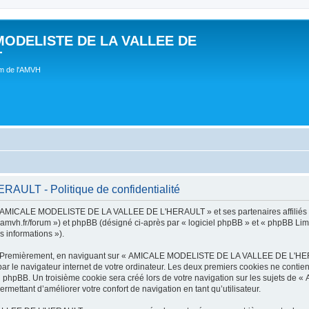
MODELISTE DE LA VALLEE DE
T
um de l'AMVH
LT - Politique de confidentialité
t « AMICALE MODELISTE DE LA VALLEE DE L'HERAULT » et ses partenaires affiliés (
r/forum ») et phpBB (désigné ci-après par « logiciel phpBB » et « phpBB Limited 
s informations »).
tes. Premièrement, en naviguant sur « AMICALE MODELISTE DE LA VALLEE DE L'HER
ar le navigateur internet de votre ordinateur. Les deux premiers cookies ne contienn
iel phpBB. Un troisième cookie sera créé lors de votre navigation sur les suje
ermettant d’améliorer votre confort de navigation en tant qu’utilisateur.