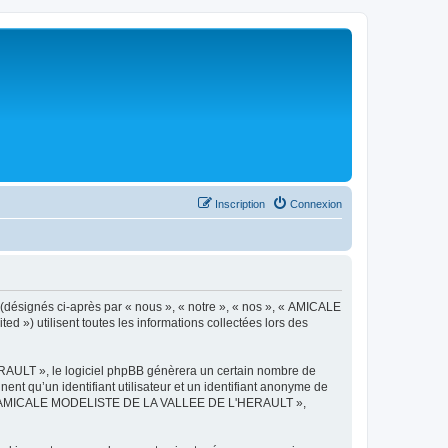
Inscription
Connexion
désignés ci-après par « nous », « notre », « nos », « AMICALE
») utilisent toutes les informations collectées lors des
AULT », le logiciel phpBB génèrera un certain nombre de
ent qu’un identifiant utilisateur et un identifiant anonyme de
ts de « AMICALE MODELISTE DE LA VALLEE DE L'HERAULT »,