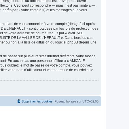
ies, externes au document qui est prévu pour couvrir
lectons. Ceci peut correspondre — mais n’est pas limité à —
-après par « votre compte ») et les messages que vous
ermettant de vous connecter à votre compte (désigné ci-après
DE L'HERAULT » sont protégées par les lois de protection des
 et de votre adresse de courriel requis par « AMICALE
ODELISTE DE LA VALLEE DE L'HERAULT ». Dans tous les cas,
r ou non à la liste de diffusion du logiciel phpBB depuis une
 de passe sur plusieurs sites internet différents. Votre mot de
ent. En aucun cas une personne affiliée à « AMICALE
ous oubliez le mot de passe de votre compte, vous pouvez
ier votre nom d’utilisateur et votre adresse de courriel et le
Supprimer les cookies
Fuseau horaire sur
UTC+02:00