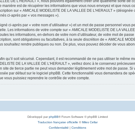
LEE DE L'HERAULT », nous pouvons également créer une quatrième sorte de cook
 manière est de récupérer les informations que vous nous envoyez et que nous col
l’inscription sur « AMICALE MODELISTE DE LA VALLEE DE L'HERAULT » (désignée ci
ignés ci-après par « vos messages »).
igné ci-après par « votre nom d’utilisateur ») et un mot de passe personnel vous p
onnelle. Les informations de votre compte sur « AMICALE MODELISTE DE LA VALLEE 
utes les informations, en-dehors de votre nom d’utilisateur, de votre mot de passe
tion, sont obligatoires ou facultatives, à la seule discrétion de « AMICALE M
us souhaitez rendre publiques ou non. De plus, vous pouvez décider de vous abonne
afin qu’il soit sécurisé. Cependant, il est recommandé de ne pas utiliser le même mot
ODELISTE DE LA VALLEE DE L'HERAULT », veillez donc à le conservez précieusem
 de tierce partie ne peut vous demander légitimement votre mot de passe. Si v
posée par défaut sur le logiciel phpBB. Cette fonctionnalité vous demandera de spécif
e vous puissiez reprendre le contrôle de votre compte.
Développé par
phpBB
® Forum Software © phpBB Limited
Traduction française officielle
©
Miles Cellar
Confidentialité
|
Conditions