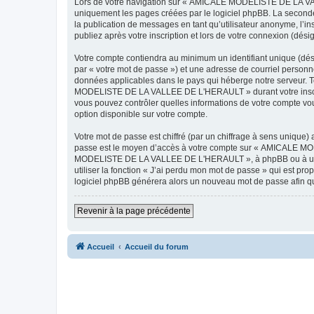
Lors de votre navigation sur « AMICALE MODELISTE DE LA VAL
uniquement les pages créées par le logiciel phpBB. La seconde
la publication de messages en tant qu’utilisateur anonyme, 
publiez après votre inscription et lors de votre connexion (dés
Votre compte contiendra au minimum un identifiant unique (dés
par « votre mot de passe ») et une adresse de courriel pers
données applicables dans le pays qui héberge notre serveur. To
MODELISTE DE LA VALLEE DE L'HERAULT » durant votre inscrip
vous pouvez contrôler quelles informations de votre compte vo
option disponible sur votre compte.
Votre mot de passe est chiffré (par un chiffrage à sens unique) 
passe est le moyen d’accès à votre compte sur « AMICALE M
MODELISTE DE LA VALLEE DE L'HERAULT », à phpBB ou à un site
utiliser la fonction « J’ai perdu mon mot de passe » qui est pro
logiciel phpBB générera alors un nouveau mot de passe afin qu
Revenir à la page précédente
Accueil
Accueil du forum