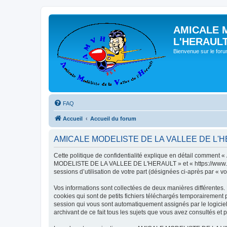
AMICALE 
L'HERAUL
Bienvenue sur le for
FAQ
Accueil
Accueil du forum
AMICALE MODELISTE DE LA VALLEE DE L'HERAU
Cette politique de confidentialité explique en détail commen
MODELISTE DE LA VALLEE DE L'HERAULT » et « https://www.amvh.f
sessions d’utilisation de votre part (désignées ci-après par « vo
Vos informations sont collectées de deux manières différen
cookies qui sont de petits fichiers téléchargés temporairement p
session qui vous sont automatiquement assignés par le logic
archivant de ce fait tous les sujets que vous avez consultés et p