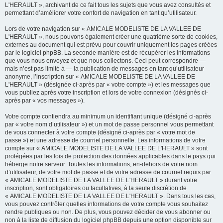
L'HERAULT », archivant de ce fait tous les sujets que vous avez consultés et
permettant d’améliorer votre confort de navigation en tant qu’utilisateur.
Lors de votre navigation sur « AMICALE MODELISTE DE LA VALLEE DE
L'HERAULT », nous pouvons également créer une quatrième sorte de cookies,
externes au document qui est prévu pour couvrir uniquement les pages créées
par le logiciel phpBB. La seconde manière est de récupérer les informations
que vous nous envoyez et que nous collectons. Ceci peut correspondre —
mais n’est pas limité à — la publication de messages en tant qu’utilisateur
anonyme, l’inscription sur « AMICALE MODELISTE DE LA VALLEE DE
L'HERAULT » (désignée ci-après par « votre compte ») et les messages que
vous publiez après votre inscription et lors de votre connexion (désignés ci-
après par « vos messages »).
Votre compte contiendra au minimum un identifiant unique (désigné ci-après
par « votre nom d’utilisateur ») et un mot de passe personnel vous permettant
de vous connecter à votre compte (désigné ci-après par « votre mot de
passe ») et une adresse de courriel personnelle. Les informations de votre
compte sur « AMICALE MODELISTE DE LA VALLEE DE L'HERAULT » sont
protégées par les lois de protection des données applicables dans le pays qui
héberge notre serveur. Toutes les informations, en-dehors de votre nom
d’utilisateur, de votre mot de passe et de votre adresse de courriel requis par
« AMICALE MODELISTE DE LA VALLEE DE L'HERAULT » durant votre
inscription, sont obligatoires ou facultatives, à la seule discrétion de
« AMICALE MODELISTE DE LA VALLEE DE L'HERAULT ». Dans tous les cas,
vous pouvez contrôler quelles informations de votre compte vous souhaitez
rendre publiques ou non. De plus, vous pouvez décider de vous abonner ou
non à la liste de diffusion du logiciel phpBB depuis une option disponible sur