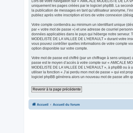
Lors de votre navigation sur « AMICALE MODELISTE DE LA VAL
uniquement les pages créées par le logiciel phpBB. La seconde
la publication de messages en tant qu’utilisateur anonyme, 
publiez après votre inscription et lors de votre connexion (dés
Votre compte contiendra au minimum un identifiant unique (dés
par « votre mot de passe ») et une adresse de courriel pers
données applicables dans le pays qui héberge notre serveur. To
MODELISTE DE LA VALLEE DE L'HERAULT » durant votre inscrip
vous pouvez contrôler quelles informations de votre compte vo
option disponible sur votre compte.
Votre mot de passe est chiffré (par un chiffrage à sens unique) 
passe est le moyen d’accès à votre compte sur « AMICALE M
MODELISTE DE LA VALLEE DE L'HERAULT », à phpBB ou à un site
utiliser la fonction « J’ai perdu mon mot de passe » qui est pro
logiciel phpBB générera alors un nouveau mot de passe afin qu
Revenir à la page précédente
Accueil
Accueil du forum