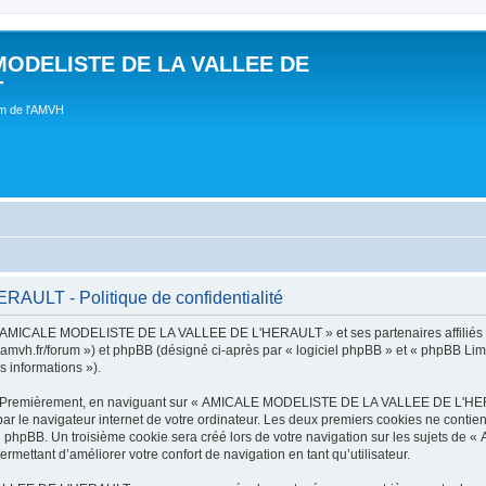
MODELISTE DE LA VALLEE DE
T
um de l'AMVH
LT - Politique de confidentialité
t « AMICALE MODELISTE DE LA VALLEE DE L'HERAULT » et ses partenaires affiliés (
r/forum ») et phpBB (désigné ci-après par « logiciel phpBB » et « phpBB Limited 
s informations »).
tes. Premièrement, en naviguant sur « AMICALE MODELISTE DE LA VALLEE DE L'HER
ar le navigateur internet de votre ordinateur. Les deux premiers cookies ne contienn
iel phpBB. Un troisième cookie sera créé lors de votre navigation sur les suje
ermettant d’améliorer votre confort de navigation en tant qu’utilisateur.