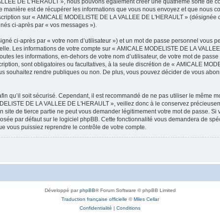
LEE DE L'HERAULT », nous pouvons également créer une quatrième sorte de cook
 manière est de récupérer les informations que vous nous envoyez et que nous col
l’inscription sur « AMICALE MODELISTE DE LA VALLEE DE L'HERAULT » (désignée ci
ignés ci-après par « vos messages »).
igné ci-après par « votre nom d’utilisateur ») et un mot de passe personnel vous p
onnelle. Les informations de votre compte sur « AMICALE MODELISTE DE LA VALLEE 
utes les informations, en-dehors de votre nom d’utilisateur, de votre mot de passe
tion, sont obligatoires ou facultatives, à la seule discrétion de « AMICALE M
us souhaitez rendre publiques ou non. De plus, vous pouvez décider de vous abonne
afin qu’il soit sécurisé. Cependant, il est recommandé de ne pas utiliser le même mot
ODELISTE DE LA VALLEE DE L'HERAULT », veillez donc à le conservez précieusem
 de tierce partie ne peut vous demander légitimement votre mot de passe. Si v
posée par défaut sur le logiciel phpBB. Cette fonctionnalité vous demandera de spécif
e vous puissiez reprendre le contrôle de votre compte.
Développé par
phpBB
® Forum Software © phpBB Limited
Traduction française officielle
©
Miles Cellar
Confidentialité
|
Conditions