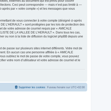
ies, externes au document qui est prévu pour couvrir
lectons. Ceci peut correspondre — mais n’est pas limité à —
-après par « votre compte ») et les messages que vous
ermettant de vous connecter à votre compte (désigné ci-après
DE L'HERAULT » sont protégées par les lois de protection des
 et de votre adresse de courriel requis par « AMICALE
ODELISTE DE LA VALLEE DE L'HERAULT ». Dans tous les cas,
r ou non à la liste de diffusion du logiciel phpBB depuis une
 de passe sur plusieurs sites internet différents. Votre mot de
ent. En aucun cas une personne affiliée à « AMICALE
ous oubliez le mot de passe de votre compte, vous pouvez
ier votre nom d’utilisateur et votre adresse de courriel et le
Supprimer les cookies
Fuseau horaire sur
UTC+02:00