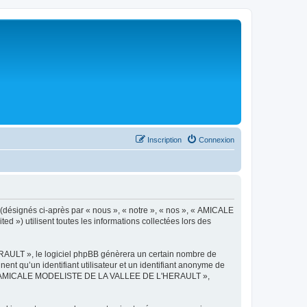
Inscription
Connexion
désignés ci-après par « nous », « notre », « nos », « AMICALE
») utilisent toutes les informations collectées lors des
AULT », le logiciel phpBB génèrera un certain nombre de
ent qu’un identifiant utilisateur et un identifiant anonyme de
ts de « AMICALE MODELISTE DE LA VALLEE DE L'HERAULT »,