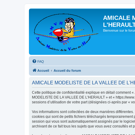
AMICALE 
L'HERAUL
Bienvenue sur le for
FAQ
Accueil
Accueil du forum
AMICALE MODELISTE DE LA VALLEE DE L'HERAU
Cette politique de confidentialité explique en détail commen
MODELISTE DE LA VALLEE DE L'HERAULT » et « https://www.amvh.f
sessions d’utilisation de votre part (désignées ci-après par « vo
Vos informations sont collectées de deux manières différen
cookies qui sont de petits fichiers téléchargés temporairement p
session qui vous sont automatiquement assignés par le logic
archivant de ce fait tous les sujets que vous avez consultés et p