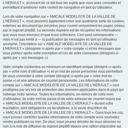
L'HERAULT », archivant de ce fait tous les sujets que vous avez consultés et
permettant d’améliorer votre confort de navigation en tant qu’utilisateur.
Lors de votre navigation sur « AMICALE MODELISTE DE LA VALLEE DE
L'HERAULT », nous pouvons également créer une quatrième sorte de cookies,
externes au document qui est prévu pour couvrir uniquement les pages créées
par le logiciel phpBB. La seconde manière est de récupérer les informations
que vous nous envoyez et que nous collectons. Ceci peut correspondre —
mais n’est pas limité à — la publication de messages en tant qu’utilisateur
anonyme, l’inscription sur « AMICALE MODELISTE DE LA VALLEE DE
L'HERAULT » (désignée ci-après par « votre compte ») et les messages que
vous publiez après votre inscription et lors de votre connexion (désignés ci-
après par « vos messages »).
Votre compte contiendra au minimum un identifiant unique (désigné ci-après
par « votre nom d’utilisateur ») et un mot de passe personnel vous permettant
de vous connecter à votre compte (désigné ci-après par « votre mot de
passe ») et une adresse de courriel personnelle. Les informations de votre
compte sur « AMICALE MODELISTE DE LA VALLEE DE L'HERAULT » sont
protégées par les lois de protection des données applicables dans le pays qui
héberge notre serveur. Toutes les informations, en-dehors de votre nom
d’utilisateur, de votre mot de passe et de votre adresse de courriel requis par
« AMICALE MODELISTE DE LA VALLEE DE L'HERAULT » durant votre
inscription, sont obligatoires ou facultatives, à la seule discrétion de
« AMICALE MODELISTE DE LA VALLEE DE L'HERAULT ». Dans tous les cas,
vous pouvez contrôler quelles informations de votre compte vous souhaitez
rendre publiques ou non. De plus, vous pouvez décider de vous abonner ou
non à la liste de diffusion du logiciel phpBB depuis une option disponible sur