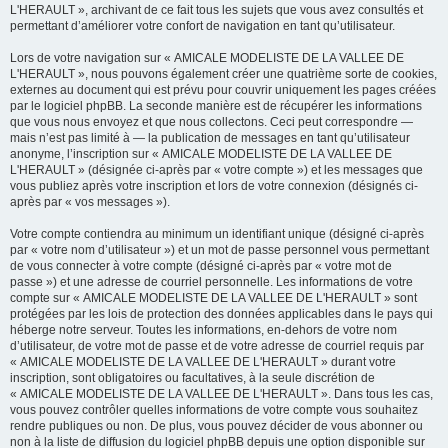
L'HERAULT », archivant de ce fait tous les sujets que vous avez consultés et
permettant d’améliorer votre confort de navigation en tant qu’utilisateur.
Lors de votre navigation sur « AMICALE MODELISTE DE LA VALLEE DE
L'HERAULT », nous pouvons également créer une quatrième sorte de cookies,
externes au document qui est prévu pour couvrir uniquement les pages créées
par le logiciel phpBB. La seconde manière est de récupérer les informations
que vous nous envoyez et que nous collectons. Ceci peut correspondre —
mais n’est pas limité à — la publication de messages en tant qu’utilisateur
anonyme, l’inscription sur « AMICALE MODELISTE DE LA VALLEE DE
L'HERAULT » (désignée ci-après par « votre compte ») et les messages que
vous publiez après votre inscription et lors de votre connexion (désignés ci-
après par « vos messages »).
Votre compte contiendra au minimum un identifiant unique (désigné ci-après
par « votre nom d’utilisateur ») et un mot de passe personnel vous permettant
de vous connecter à votre compte (désigné ci-après par « votre mot de
passe ») et une adresse de courriel personnelle. Les informations de votre
compte sur « AMICALE MODELISTE DE LA VALLEE DE L'HERAULT » sont
protégées par les lois de protection des données applicables dans le pays qui
héberge notre serveur. Toutes les informations, en-dehors de votre nom
d’utilisateur, de votre mot de passe et de votre adresse de courriel requis par
« AMICALE MODELISTE DE LA VALLEE DE L'HERAULT » durant votre
inscription, sont obligatoires ou facultatives, à la seule discrétion de
« AMICALE MODELISTE DE LA VALLEE DE L'HERAULT ». Dans tous les cas,
vous pouvez contrôler quelles informations de votre compte vous souhaitez
rendre publiques ou non. De plus, vous pouvez décider de vous abonner ou
non à la liste de diffusion du logiciel phpBB depuis une option disponible sur