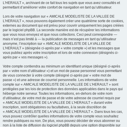
L'HERAULT », archivant de ce fait tous les sujets que vous avez consultés et
permettant d’améliorer votre confort de navigation en tant qu’utilisateur.
Lors de votre navigation sur « AMICALE MODELISTE DE LA VALLEE DE
L'HERAULT », nous pouvons également créer une quatrième sorte de cookies,
externes au document qui est prévu pour couvrir uniquement les pages créées
par le logiciel phpBB. La seconde manière est de récupérer les informations
que vous nous envoyez et que nous collectons. Ceci peut correspondre —
mais n’est pas limité à — la publication de messages en tant qu’utilisateur
anonyme, l’inscription sur « AMICALE MODELISTE DE LA VALLEE DE
L'HERAULT » (désignée ci-après par « votre compte ») et les messages que
vous publiez après votre inscription et lors de votre connexion (désignés ci-
après par « vos messages »).
Votre compte contiendra au minimum un identifiant unique (désigné ci-après
par « votre nom d’utilisateur ») et un mot de passe personnel vous permettant
de vous connecter à votre compte (désigné ci-après par « votre mot de
passe ») et une adresse de courriel personnelle. Les informations de votre
compte sur « AMICALE MODELISTE DE LA VALLEE DE L'HERAULT » sont
protégées par les lois de protection des données applicables dans le pays qui
héberge notre serveur. Toutes les informations, en-dehors de votre nom
d’utilisateur, de votre mot de passe et de votre adresse de courriel requis par
« AMICALE MODELISTE DE LA VALLEE DE L'HERAULT » durant votre
inscription, sont obligatoires ou facultatives, à la seule discrétion de
« AMICALE MODELISTE DE LA VALLEE DE L'HERAULT ». Dans tous les cas,
vous pouvez contrôler quelles informations de votre compte vous souhaitez
rendre publiques ou non. De plus, vous pouvez décider de vous abonner ou
non à la liste de diffusion du logiciel phpBB depuis une option disponible sur