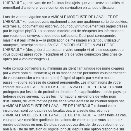
L'HERAULT », archivant de ce fait tous les sujets que vous avez consultés et
permettant d’améliorer votre confort de navigation en tant qu’utilisateur.
Lors de votre navigation sur « AMICALE MODELISTE DE LA VALLEE DE
L'HERAULT », nous pouvons également créer une quatrième sorte de cookies,
externes au document qui est prévu pour couvrir uniquement les pages créées
par le logiciel phpBB. La seconde manière est de récupérer les informations
que vous nous envoyez et que nous collectons. Ceci peut correspondre —
mais n’est pas limité à — la publication de messages en tant qu’utilisateur
anonyme, l’inscription sur « AMICALE MODELISTE DE LA VALLEE DE
L'HERAULT » (désignée ci-après par « votre compte ») et les messages que
vous publiez après votre inscription et lors de votre connexion (désignés ci-
après par « vos messages »).
Votre compte contiendra au minimum un identifiant unique (désigné ci-après
par « votre nom d’utilisateur ») et un mot de passe personnel vous permettant
de vous connecter à votre compte (désigné ci-après par « votre mot de
passe ») et une adresse de courriel personnelle. Les informations de votre
compte sur « AMICALE MODELISTE DE LA VALLEE DE L'HERAULT » sont
protégées par les lois de protection des données applicables dans le pays qui
héberge notre serveur. Toutes les informations, en-dehors de votre nom
d’utilisateur, de votre mot de passe et de votre adresse de courriel requis par
« AMICALE MODELISTE DE LA VALLEE DE L'HERAULT » durant votre
inscription, sont obligatoires ou facultatives, à la seule discrétion de
« AMICALE MODELISTE DE LA VALLEE DE L'HERAULT ». Dans tous les cas,
vous pouvez contrôler quelles informations de votre compte vous souhaitez
rendre publiques ou non. De plus, vous pouvez décider de vous abonner ou
non à la liste de diffusion du logiciel phpBB depuis une option disponible sur