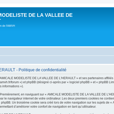
MODELISTE DE LA VALLEE DE
T
um de l'AMVH
LT - Politique de confidentialité
t « AMICALE MODELISTE DE LA VALLEE DE L'HERAULT » et ses partenaires affiliés (
r/forum ») et phpBB (désigné ci-après par « logiciel phpBB » et « phpBB Limited 
s informations »).
tes. Premièrement, en naviguant sur « AMICALE MODELISTE DE LA VALLEE DE L'HER
ar le navigateur internet de votre ordinateur. Les deux premiers cookies ne contienn
iel phpBB. Un troisième cookie sera créé lors de votre navigation sur les suje
ermettant d’améliorer votre confort de navigation en tant qu’utilisateur.