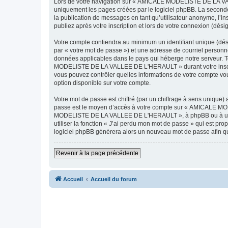
Lors de votre navigation sur « AMICALE MODELISTE DE LA VAL
uniquement les pages créées par le logiciel phpBB. La seconde
la publication de messages en tant qu’utilisateur anonyme, 
publiez après votre inscription et lors de votre connexion (dés
Votre compte contiendra au minimum un identifiant unique (dés
par « votre mot de passe ») et une adresse de courriel pers
données applicables dans le pays qui héberge notre serveur. To
MODELISTE DE LA VALLEE DE L'HERAULT » durant votre inscrip
vous pouvez contrôler quelles informations de votre compte vo
option disponible sur votre compte.
Votre mot de passe est chiffré (par un chiffrage à sens unique) 
passe est le moyen d’accès à votre compte sur « AMICALE M
MODELISTE DE LA VALLEE DE L'HERAULT », à phpBB ou à un site
utiliser la fonction « J’ai perdu mon mot de passe » qui est pro
logiciel phpBB générera alors un nouveau mot de passe afin qu
Revenir à la page précédente
Accueil
Accueil du forum