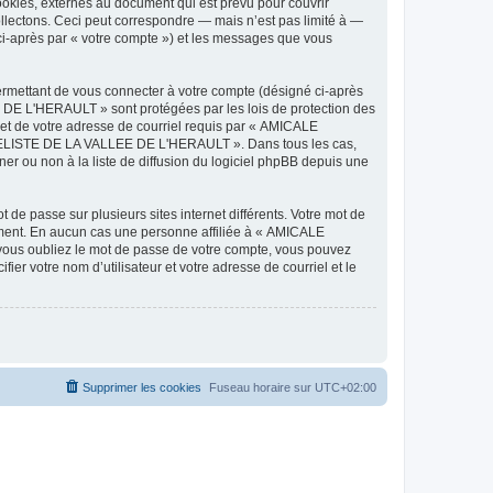
ies, externes au document qui est prévu pour couvrir
lectons. Ceci peut correspondre — mais n’est pas limité à —
-après par « votre compte ») et les messages que vous
ermettant de vous connecter à votre compte (désigné ci-après
DE L'HERAULT » sont protégées par les lois de protection des
 et de votre adresse de courriel requis par « AMICALE
ODELISTE DE LA VALLEE DE L'HERAULT ». Dans tous les cas,
r ou non à la liste de diffusion du logiciel phpBB depuis une
 de passe sur plusieurs sites internet différents. Votre mot de
ent. En aucun cas une personne affiliée à « AMICALE
ous oubliez le mot de passe de votre compte, vous pouvez
ier votre nom d’utilisateur et votre adresse de courriel et le
Supprimer les cookies
Fuseau horaire sur
UTC+02:00