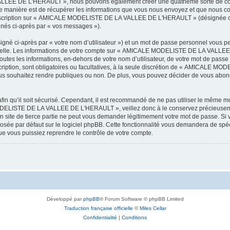
LEE DE L'HERAULT », nous pouvons également créer une quatrième sorte de cook
 manière est de récupérer les informations que vous nous envoyez et que nous col
l’inscription sur « AMICALE MODELISTE DE LA VALLEE DE L'HERAULT » (désignée ci
ignés ci-après par « vos messages »).
igné ci-après par « votre nom d’utilisateur ») et un mot de passe personnel vous p
onnelle. Les informations de votre compte sur « AMICALE MODELISTE DE LA VALLEE 
utes les informations, en-dehors de votre nom d’utilisateur, de votre mot de passe
tion, sont obligatoires ou facultatives, à la seule discrétion de « AMICALE M
us souhaitez rendre publiques ou non. De plus, vous pouvez décider de vous abonne
afin qu’il soit sécurisé. Cependant, il est recommandé de ne pas utiliser le même mot
ODELISTE DE LA VALLEE DE L'HERAULT », veillez donc à le conservez précieusem
 de tierce partie ne peut vous demander légitimement votre mot de passe. Si v
posée par défaut sur le logiciel phpBB. Cette fonctionnalité vous demandera de spécif
e vous puissiez reprendre le contrôle de votre compte.
Développé par
phpBB
® Forum Software © phpBB Limited
Traduction française officielle
©
Miles Cellar
Confidentialité
|
Conditions