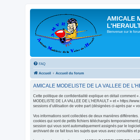
AMICALE 
L'HERAUL
Bienvenue sur le for
FAQ
Accueil
Accueil du forum
AMICALE MODELISTE DE LA VALLEE DE L'HERAU
Cette politique de confidentialité explique en détail commen
MODELISTE DE LA VALLEE DE L'HERAULT » et « https://www.amvh.f
sessions d’utilisation de votre part (désignées ci-après par « vo
Vos informations sont collectées de deux manières différen
cookies qui sont de petits fichiers téléchargés temporairement p
session qui vous sont automatiquement assignés par le logic
archivant de ce fait tous les sujets que vous avez consultés et p