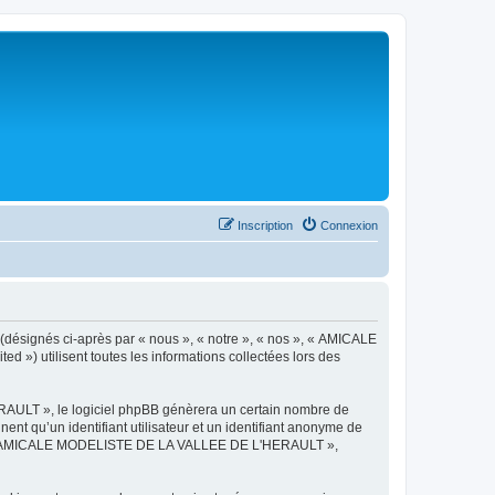
Inscription
Connexion
désignés ci-après par « nous », « notre », « nos », « AMICALE
») utilisent toutes les informations collectées lors des
AULT », le logiciel phpBB génèrera un certain nombre de
ent qu’un identifiant utilisateur et un identifiant anonyme de
ts de « AMICALE MODELISTE DE LA VALLEE DE L'HERAULT »,