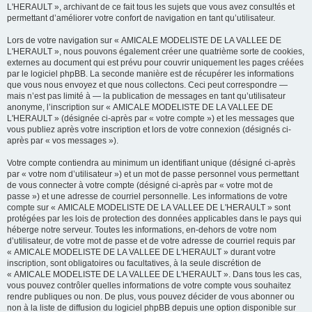
L'HERAULT », archivant de ce fait tous les sujets que vous avez consultés et
permettant d’améliorer votre confort de navigation en tant qu’utilisateur.
Lors de votre navigation sur « AMICALE MODELISTE DE LA VALLEE DE
L'HERAULT », nous pouvons également créer une quatrième sorte de cookies,
externes au document qui est prévu pour couvrir uniquement les pages créées
par le logiciel phpBB. La seconde manière est de récupérer les informations
que vous nous envoyez et que nous collectons. Ceci peut correspondre —
mais n’est pas limité à — la publication de messages en tant qu’utilisateur
anonyme, l’inscription sur « AMICALE MODELISTE DE LA VALLEE DE
L'HERAULT » (désignée ci-après par « votre compte ») et les messages que
vous publiez après votre inscription et lors de votre connexion (désignés ci-
après par « vos messages »).
Votre compte contiendra au minimum un identifiant unique (désigné ci-après
par « votre nom d’utilisateur ») et un mot de passe personnel vous permettant
de vous connecter à votre compte (désigné ci-après par « votre mot de
passe ») et une adresse de courriel personnelle. Les informations de votre
compte sur « AMICALE MODELISTE DE LA VALLEE DE L'HERAULT » sont
protégées par les lois de protection des données applicables dans le pays qui
héberge notre serveur. Toutes les informations, en-dehors de votre nom
d’utilisateur, de votre mot de passe et de votre adresse de courriel requis par
« AMICALE MODELISTE DE LA VALLEE DE L'HERAULT » durant votre
inscription, sont obligatoires ou facultatives, à la seule discrétion de
« AMICALE MODELISTE DE LA VALLEE DE L'HERAULT ». Dans tous les cas,
vous pouvez contrôler quelles informations de votre compte vous souhaitez
rendre publiques ou non. De plus, vous pouvez décider de vous abonner ou
non à la liste de diffusion du logiciel phpBB depuis une option disponible sur