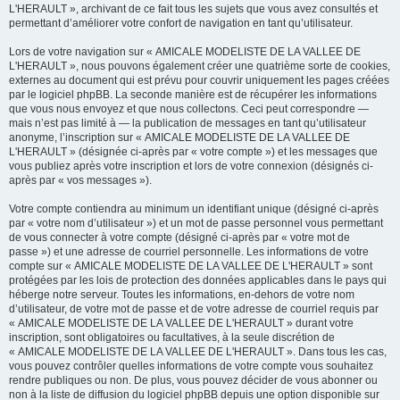
L'HERAULT », archivant de ce fait tous les sujets que vous avez consultés et
permettant d’améliorer votre confort de navigation en tant qu’utilisateur.
Lors de votre navigation sur « AMICALE MODELISTE DE LA VALLEE DE
L'HERAULT », nous pouvons également créer une quatrième sorte de cookies,
externes au document qui est prévu pour couvrir uniquement les pages créées
par le logiciel phpBB. La seconde manière est de récupérer les informations
que vous nous envoyez et que nous collectons. Ceci peut correspondre —
mais n’est pas limité à — la publication de messages en tant qu’utilisateur
anonyme, l’inscription sur « AMICALE MODELISTE DE LA VALLEE DE
L'HERAULT » (désignée ci-après par « votre compte ») et les messages que
vous publiez après votre inscription et lors de votre connexion (désignés ci-
après par « vos messages »).
Votre compte contiendra au minimum un identifiant unique (désigné ci-après
par « votre nom d’utilisateur ») et un mot de passe personnel vous permettant
de vous connecter à votre compte (désigné ci-après par « votre mot de
passe ») et une adresse de courriel personnelle. Les informations de votre
compte sur « AMICALE MODELISTE DE LA VALLEE DE L'HERAULT » sont
protégées par les lois de protection des données applicables dans le pays qui
héberge notre serveur. Toutes les informations, en-dehors de votre nom
d’utilisateur, de votre mot de passe et de votre adresse de courriel requis par
« AMICALE MODELISTE DE LA VALLEE DE L'HERAULT » durant votre
inscription, sont obligatoires ou facultatives, à la seule discrétion de
« AMICALE MODELISTE DE LA VALLEE DE L'HERAULT ». Dans tous les cas,
vous pouvez contrôler quelles informations de votre compte vous souhaitez
rendre publiques ou non. De plus, vous pouvez décider de vous abonner ou
non à la liste de diffusion du logiciel phpBB depuis une option disponible sur