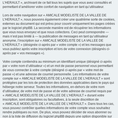
L'HERAULT », archivant de ce fait tous les sujets que vous avez consultés et
permettant d’améliorer votre confort de navigation en tant qu’utilisateur.
Lors de votre navigation sur « AMICALE MODELISTE DE LA VALLEE DE
L'HERAULT », nous pouvons également créer une quatrième sorte de cookies,
externes au document qui est prévu pour couvrir uniquement les pages créées
par le logiciel phpBB. La seconde manière est de récupérer les informations
que vous nous envoyez et que nous collectons. Ceci peut correspondre —
mais n’est pas limité à — la publication de messages en tant qu’utilisateur
anonyme, l’inscription sur « AMICALE MODELISTE DE LA VALLEE DE
L'HERAULT » (désignée ci-après par « votre compte ») et les messages que
vous publiez après votre inscription et lors de votre connexion (désignés ci-
après par « vos messages »).
Votre compte contiendra au minimum un identifiant unique (désigné ci-après
par « votre nom d’utilisateur ») et un mot de passe personnel vous permettant
de vous connecter à votre compte (désigné ci-après par « votre mot de
passe ») et une adresse de courriel personnelle. Les informations de votre
compte sur « AMICALE MODELISTE DE LA VALLEE DE L'HERAULT » sont
protégées par les lois de protection des données applicables dans le pays qui
héberge notre serveur. Toutes les informations, en-dehors de votre nom
d’utilisateur, de votre mot de passe et de votre adresse de courriel requis par
« AMICALE MODELISTE DE LA VALLEE DE L'HERAULT » durant votre
inscription, sont obligatoires ou facultatives, à la seule discrétion de
« AMICALE MODELISTE DE LA VALLEE DE L'HERAULT ». Dans tous les cas,
vous pouvez contrôler quelles informations de votre compte vous souhaitez
rendre publiques ou non. De plus, vous pouvez décider de vous abonner ou
non à la liste de diffusion du logiciel phpBB depuis une option disponible sur