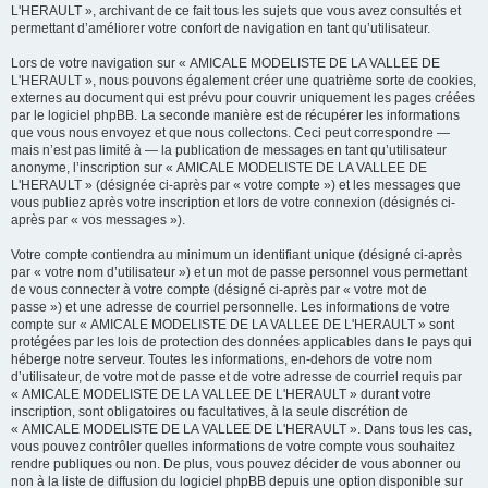
L'HERAULT », archivant de ce fait tous les sujets que vous avez consultés et
permettant d’améliorer votre confort de navigation en tant qu’utilisateur.
Lors de votre navigation sur « AMICALE MODELISTE DE LA VALLEE DE
L'HERAULT », nous pouvons également créer une quatrième sorte de cookies,
externes au document qui est prévu pour couvrir uniquement les pages créées
par le logiciel phpBB. La seconde manière est de récupérer les informations
que vous nous envoyez et que nous collectons. Ceci peut correspondre —
mais n’est pas limité à — la publication de messages en tant qu’utilisateur
anonyme, l’inscription sur « AMICALE MODELISTE DE LA VALLEE DE
L'HERAULT » (désignée ci-après par « votre compte ») et les messages que
vous publiez après votre inscription et lors de votre connexion (désignés ci-
après par « vos messages »).
Votre compte contiendra au minimum un identifiant unique (désigné ci-après
par « votre nom d’utilisateur ») et un mot de passe personnel vous permettant
de vous connecter à votre compte (désigné ci-après par « votre mot de
passe ») et une adresse de courriel personnelle. Les informations de votre
compte sur « AMICALE MODELISTE DE LA VALLEE DE L'HERAULT » sont
protégées par les lois de protection des données applicables dans le pays qui
héberge notre serveur. Toutes les informations, en-dehors de votre nom
d’utilisateur, de votre mot de passe et de votre adresse de courriel requis par
« AMICALE MODELISTE DE LA VALLEE DE L'HERAULT » durant votre
inscription, sont obligatoires ou facultatives, à la seule discrétion de
« AMICALE MODELISTE DE LA VALLEE DE L'HERAULT ». Dans tous les cas,
vous pouvez contrôler quelles informations de votre compte vous souhaitez
rendre publiques ou non. De plus, vous pouvez décider de vous abonner ou
non à la liste de diffusion du logiciel phpBB depuis une option disponible sur