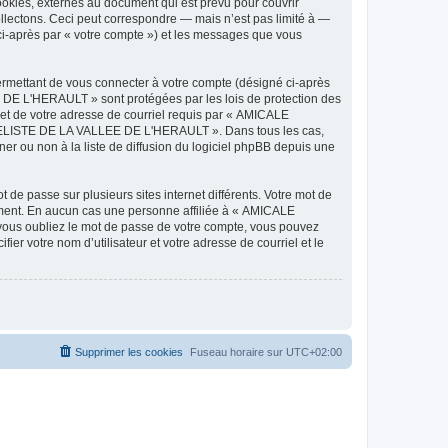
ies, externes au document qui est prévu pour couvrir
lectons. Ceci peut correspondre — mais n’est pas limité à —
-après par « votre compte ») et les messages que vous
ermettant de vous connecter à votre compte (désigné ci-après
DE L'HERAULT » sont protégées par les lois de protection des
 et de votre adresse de courriel requis par « AMICALE
ODELISTE DE LA VALLEE DE L'HERAULT ». Dans tous les cas,
r ou non à la liste de diffusion du logiciel phpBB depuis une
 de passe sur plusieurs sites internet différents. Votre mot de
ent. En aucun cas une personne affiliée à « AMICALE
ous oubliez le mot de passe de votre compte, vous pouvez
ier votre nom d’utilisateur et votre adresse de courriel et le
Supprimer les cookies
Fuseau horaire sur
UTC+02:00