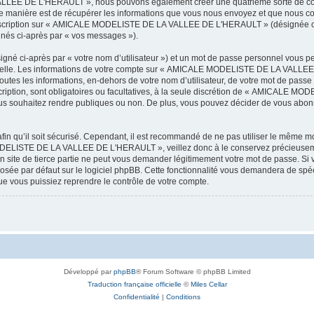
LEE DE L'HERAULT », nous pouvons également créer une quatrième sorte de cook
 manière est de récupérer les informations que vous nous envoyez et que nous col
l’inscription sur « AMICALE MODELISTE DE LA VALLEE DE L'HERAULT » (désignée ci
ignés ci-après par « vos messages »).
igné ci-après par « votre nom d’utilisateur ») et un mot de passe personnel vous p
onnelle. Les informations de votre compte sur « AMICALE MODELISTE DE LA VALLEE 
utes les informations, en-dehors de votre nom d’utilisateur, de votre mot de passe
tion, sont obligatoires ou facultatives, à la seule discrétion de « AMICALE M
us souhaitez rendre publiques ou non. De plus, vous pouvez décider de vous abonne
afin qu’il soit sécurisé. Cependant, il est recommandé de ne pas utiliser le même mot
ODELISTE DE LA VALLEE DE L'HERAULT », veillez donc à le conservez précieusem
 de tierce partie ne peut vous demander légitimement votre mot de passe. Si v
posée par défaut sur le logiciel phpBB. Cette fonctionnalité vous demandera de spécif
e vous puissiez reprendre le contrôle de votre compte.
Développé par
phpBB
® Forum Software © phpBB Limited
Traduction française officielle
©
Miles Cellar
Confidentialité
|
Conditions