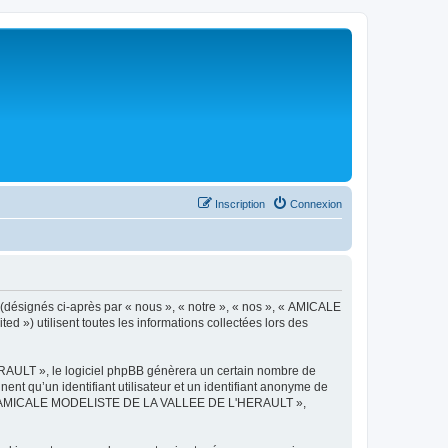
Inscription
Connexion
désignés ci-après par « nous », « notre », « nos », « AMICALE
») utilisent toutes les informations collectées lors des
AULT », le logiciel phpBB génèrera un certain nombre de
ent qu’un identifiant utilisateur et un identifiant anonyme de
ts de « AMICALE MODELISTE DE LA VALLEE DE L'HERAULT »,