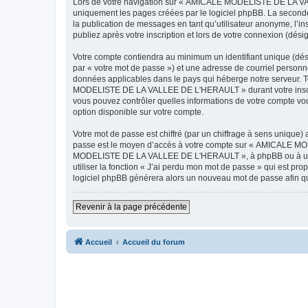
Lors de votre navigation sur « AMICALE MODELISTE DE LA VAL
uniquement les pages créées par le logiciel phpBB. La seconde
la publication de messages en tant qu’utilisateur anonyme, 
publiez après votre inscription et lors de votre connexion (dés
Votre compte contiendra au minimum un identifiant unique (dés
par « votre mot de passe ») et une adresse de courriel pers
données applicables dans le pays qui héberge notre serveur. To
MODELISTE DE LA VALLEE DE L'HERAULT » durant votre inscrip
vous pouvez contrôler quelles informations de votre compte vo
option disponible sur votre compte.
Votre mot de passe est chiffré (par un chiffrage à sens unique) 
passe est le moyen d’accès à votre compte sur « AMICALE M
MODELISTE DE LA VALLEE DE L'HERAULT », à phpBB ou à un site
utiliser la fonction « J’ai perdu mon mot de passe » qui est pro
logiciel phpBB générera alors un nouveau mot de passe afin qu
Revenir à la page précédente
Accueil
Accueil du forum