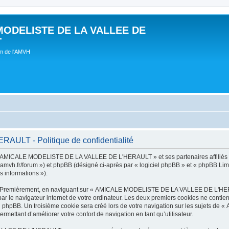
MODELISTE DE LA VALLEE DE
T
um de l'AMVH
LT - Politique de confidentialité
t « AMICALE MODELISTE DE LA VALLEE DE L'HERAULT » et ses partenaires affiliés (
r/forum ») et phpBB (désigné ci-après par « logiciel phpBB » et « phpBB Limited 
s informations »).
tes. Premièrement, en naviguant sur « AMICALE MODELISTE DE LA VALLEE DE L'HER
ar le navigateur internet de votre ordinateur. Les deux premiers cookies ne contienn
iel phpBB. Un troisième cookie sera créé lors de votre navigation sur les suje
ermettant d’améliorer votre confort de navigation en tant qu’utilisateur.