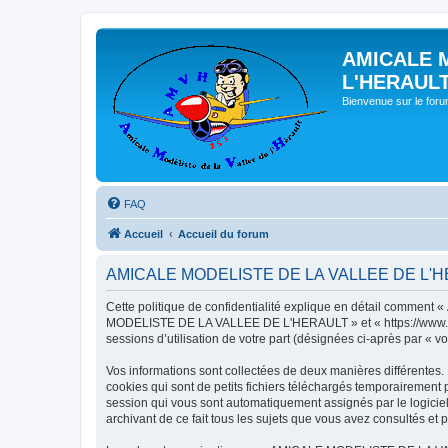
AMICALE 
L'HERAUL
Bienvenue sur le for
FAQ
Accueil
Accueil du forum
AMICALE MODELISTE DE LA VALLEE DE L'HERAU
Cette politique de confidentialité explique en détail commen
MODELISTE DE LA VALLEE DE L'HERAULT » et « https://www.amvh.f
sessions d’utilisation de votre part (désignées ci-après par « vo
Vos informations sont collectées de deux manières différen
cookies qui sont de petits fichiers téléchargés temporairement p
session qui vous sont automatiquement assignés par le logic
archivant de ce fait tous les sujets que vous avez consultés et p