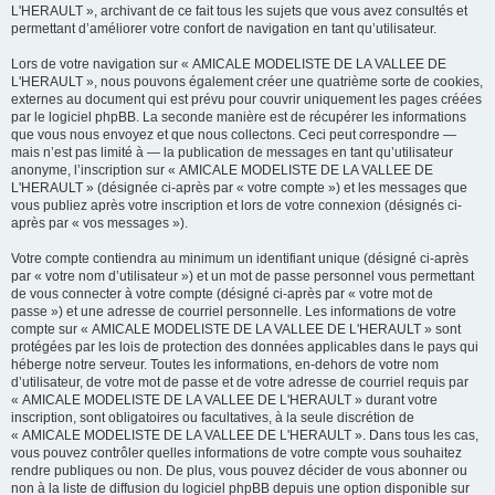
L'HERAULT », archivant de ce fait tous les sujets que vous avez consultés et
permettant d’améliorer votre confort de navigation en tant qu’utilisateur.
Lors de votre navigation sur « AMICALE MODELISTE DE LA VALLEE DE
L'HERAULT », nous pouvons également créer une quatrième sorte de cookies,
externes au document qui est prévu pour couvrir uniquement les pages créées
par le logiciel phpBB. La seconde manière est de récupérer les informations
que vous nous envoyez et que nous collectons. Ceci peut correspondre —
mais n’est pas limité à — la publication de messages en tant qu’utilisateur
anonyme, l’inscription sur « AMICALE MODELISTE DE LA VALLEE DE
L'HERAULT » (désignée ci-après par « votre compte ») et les messages que
vous publiez après votre inscription et lors de votre connexion (désignés ci-
après par « vos messages »).
Votre compte contiendra au minimum un identifiant unique (désigné ci-après
par « votre nom d’utilisateur ») et un mot de passe personnel vous permettant
de vous connecter à votre compte (désigné ci-après par « votre mot de
passe ») et une adresse de courriel personnelle. Les informations de votre
compte sur « AMICALE MODELISTE DE LA VALLEE DE L'HERAULT » sont
protégées par les lois de protection des données applicables dans le pays qui
héberge notre serveur. Toutes les informations, en-dehors de votre nom
d’utilisateur, de votre mot de passe et de votre adresse de courriel requis par
« AMICALE MODELISTE DE LA VALLEE DE L'HERAULT » durant votre
inscription, sont obligatoires ou facultatives, à la seule discrétion de
« AMICALE MODELISTE DE LA VALLEE DE L'HERAULT ». Dans tous les cas,
vous pouvez contrôler quelles informations de votre compte vous souhaitez
rendre publiques ou non. De plus, vous pouvez décider de vous abonner ou
non à la liste de diffusion du logiciel phpBB depuis une option disponible sur