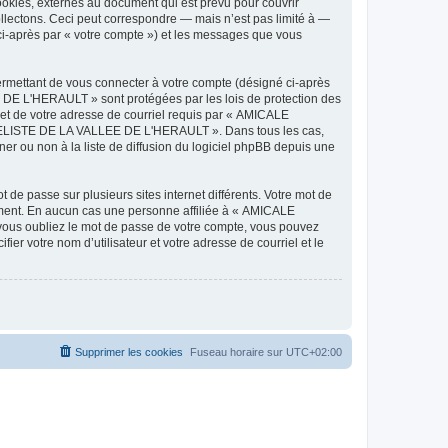
ies, externes au document qui est prévu pour couvrir
lectons. Ceci peut correspondre — mais n’est pas limité à —
-après par « votre compte ») et les messages que vous
ermettant de vous connecter à votre compte (désigné ci-après
DE L'HERAULT » sont protégées par les lois de protection des
 et de votre adresse de courriel requis par « AMICALE
ODELISTE DE LA VALLEE DE L'HERAULT ». Dans tous les cas,
r ou non à la liste de diffusion du logiciel phpBB depuis une
 de passe sur plusieurs sites internet différents. Votre mot de
ent. En aucun cas une personne affiliée à « AMICALE
ous oubliez le mot de passe de votre compte, vous pouvez
ier votre nom d’utilisateur et votre adresse de courriel et le
Supprimer les cookies
Fuseau horaire sur
UTC+02:00