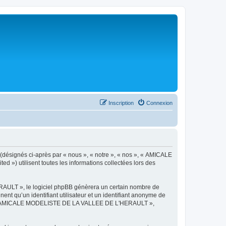
Inscription
Connexion
désignés ci-après par « nous », « notre », « nos », « AMICALE
») utilisent toutes les informations collectées lors des
AULT », le logiciel phpBB génèrera un certain nombre de
ent qu’un identifiant utilisateur et un identifiant anonyme de
ts de « AMICALE MODELISTE DE LA VALLEE DE L'HERAULT »,