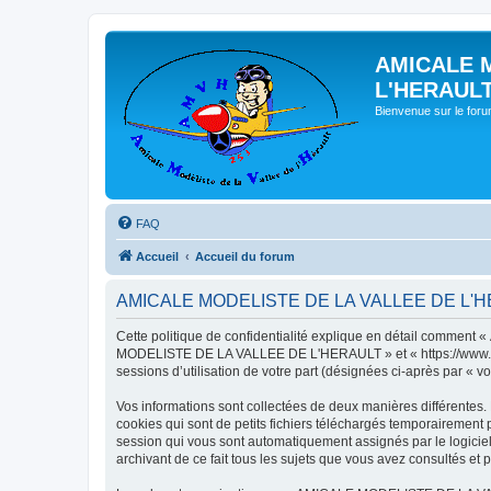
AMICALE 
L'HERAUL
Bienvenue sur le for
FAQ
Accueil
Accueil du forum
AMICALE MODELISTE DE LA VALLEE DE L'HERAU
Cette politique de confidentialité explique en détail commen
MODELISTE DE LA VALLEE DE L'HERAULT » et « https://www.amvh.f
sessions d’utilisation de votre part (désignées ci-après par « vo
Vos informations sont collectées de deux manières différen
cookies qui sont de petits fichiers téléchargés temporairement p
session qui vous sont automatiquement assignés par le logic
archivant de ce fait tous les sujets que vous avez consultés et p