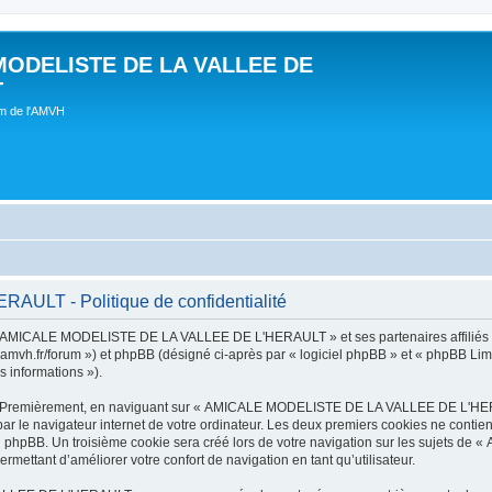
MODELISTE DE LA VALLEE DE
T
um de l'AMVH
LT - Politique de confidentialité
t « AMICALE MODELISTE DE LA VALLEE DE L'HERAULT » et ses partenaires affiliés (
r/forum ») et phpBB (désigné ci-après par « logiciel phpBB » et « phpBB Limited 
s informations »).
tes. Premièrement, en naviguant sur « AMICALE MODELISTE DE LA VALLEE DE L'HER
ar le navigateur internet de votre ordinateur. Les deux premiers cookies ne contienn
iel phpBB. Un troisième cookie sera créé lors de votre navigation sur les suje
ermettant d’améliorer votre confort de navigation en tant qu’utilisateur.