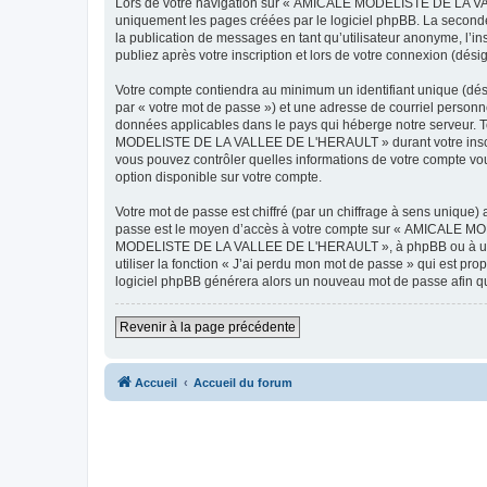
Lors de votre navigation sur « AMICALE MODELISTE DE LA VAL
uniquement les pages créées par le logiciel phpBB. La seconde
la publication de messages en tant qu’utilisateur anonyme, 
publiez après votre inscription et lors de votre connexion (dés
Votre compte contiendra au minimum un identifiant unique (dés
par « votre mot de passe ») et une adresse de courriel pers
données applicables dans le pays qui héberge notre serveur. To
MODELISTE DE LA VALLEE DE L'HERAULT » durant votre inscrip
vous pouvez contrôler quelles informations de votre compte vo
option disponible sur votre compte.
Votre mot de passe est chiffré (par un chiffrage à sens unique) 
passe est le moyen d’accès à votre compte sur « AMICALE M
MODELISTE DE LA VALLEE DE L'HERAULT », à phpBB ou à un site
utiliser la fonction « J’ai perdu mon mot de passe » qui est pro
logiciel phpBB générera alors un nouveau mot de passe afin qu
Revenir à la page précédente
Accueil
Accueil du forum