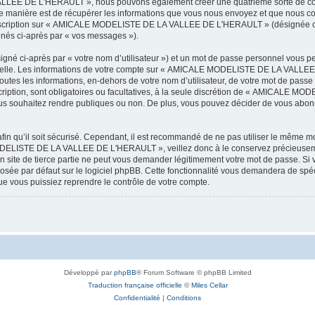
LEE DE L'HERAULT », nous pouvons également créer une quatrième sorte de cook
 manière est de récupérer les informations que vous nous envoyez et que nous col
l’inscription sur « AMICALE MODELISTE DE LA VALLEE DE L'HERAULT » (désignée ci
ignés ci-après par « vos messages »).
igné ci-après par « votre nom d’utilisateur ») et un mot de passe personnel vous p
onnelle. Les informations de votre compte sur « AMICALE MODELISTE DE LA VALLEE 
utes les informations, en-dehors de votre nom d’utilisateur, de votre mot de passe
tion, sont obligatoires ou facultatives, à la seule discrétion de « AMICALE M
us souhaitez rendre publiques ou non. De plus, vous pouvez décider de vous abonne
afin qu’il soit sécurisé. Cependant, il est recommandé de ne pas utiliser le même mot
ODELISTE DE LA VALLEE DE L'HERAULT », veillez donc à le conservez précieusem
 de tierce partie ne peut vous demander légitimement votre mot de passe. Si v
posée par défaut sur le logiciel phpBB. Cette fonctionnalité vous demandera de spécif
e vous puissiez reprendre le contrôle de votre compte.
Développé par
phpBB
® Forum Software © phpBB Limited
Traduction française officielle
©
Miles Cellar
Confidentialité
|
Conditions