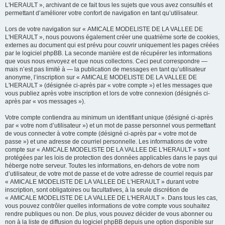
L'HERAULT », archivant de ce fait tous les sujets que vous avez consultés et
permettant d’améliorer votre confort de navigation en tant qu’utilisateur.
Lors de votre navigation sur « AMICALE MODELISTE DE LA VALLEE DE
L'HERAULT », nous pouvons également créer une quatrième sorte de cookies,
externes au document qui est prévu pour couvrir uniquement les pages créées
par le logiciel phpBB. La seconde manière est de récupérer les informations
que vous nous envoyez et que nous collectons. Ceci peut correspondre —
mais n’est pas limité à — la publication de messages en tant qu’utilisateur
anonyme, l’inscription sur « AMICALE MODELISTE DE LA VALLEE DE
L'HERAULT » (désignée ci-après par « votre compte ») et les messages que
vous publiez après votre inscription et lors de votre connexion (désignés ci-
après par « vos messages »).
Votre compte contiendra au minimum un identifiant unique (désigné ci-après
par « votre nom d’utilisateur ») et un mot de passe personnel vous permettant
de vous connecter à votre compte (désigné ci-après par « votre mot de
passe ») et une adresse de courriel personnelle. Les informations de votre
compte sur « AMICALE MODELISTE DE LA VALLEE DE L'HERAULT » sont
protégées par les lois de protection des données applicables dans le pays qui
héberge notre serveur. Toutes les informations, en-dehors de votre nom
d’utilisateur, de votre mot de passe et de votre adresse de courriel requis par
« AMICALE MODELISTE DE LA VALLEE DE L'HERAULT » durant votre
inscription, sont obligatoires ou facultatives, à la seule discrétion de
« AMICALE MODELISTE DE LA VALLEE DE L'HERAULT ». Dans tous les cas,
vous pouvez contrôler quelles informations de votre compte vous souhaitez
rendre publiques ou non. De plus, vous pouvez décider de vous abonner ou
non à la liste de diffusion du logiciel phpBB depuis une option disponible sur