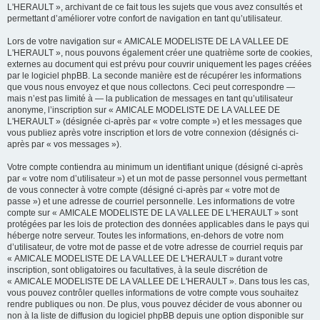
L'HERAULT », archivant de ce fait tous les sujets que vous avez consultés et
permettant d’améliorer votre confort de navigation en tant qu’utilisateur.
Lors de votre navigation sur « AMICALE MODELISTE DE LA VALLEE DE
L'HERAULT », nous pouvons également créer une quatrième sorte de cookies,
externes au document qui est prévu pour couvrir uniquement les pages créées
par le logiciel phpBB. La seconde manière est de récupérer les informations
que vous nous envoyez et que nous collectons. Ceci peut correspondre —
mais n’est pas limité à — la publication de messages en tant qu’utilisateur
anonyme, l’inscription sur « AMICALE MODELISTE DE LA VALLEE DE
L'HERAULT » (désignée ci-après par « votre compte ») et les messages que
vous publiez après votre inscription et lors de votre connexion (désignés ci-
après par « vos messages »).
Votre compte contiendra au minimum un identifiant unique (désigné ci-après
par « votre nom d’utilisateur ») et un mot de passe personnel vous permettant
de vous connecter à votre compte (désigné ci-après par « votre mot de
passe ») et une adresse de courriel personnelle. Les informations de votre
compte sur « AMICALE MODELISTE DE LA VALLEE DE L'HERAULT » sont
protégées par les lois de protection des données applicables dans le pays qui
héberge notre serveur. Toutes les informations, en-dehors de votre nom
d’utilisateur, de votre mot de passe et de votre adresse de courriel requis par
« AMICALE MODELISTE DE LA VALLEE DE L'HERAULT » durant votre
inscription, sont obligatoires ou facultatives, à la seule discrétion de
« AMICALE MODELISTE DE LA VALLEE DE L'HERAULT ». Dans tous les cas,
vous pouvez contrôler quelles informations de votre compte vous souhaitez
rendre publiques ou non. De plus, vous pouvez décider de vous abonner ou
non à la liste de diffusion du logiciel phpBB depuis une option disponible sur