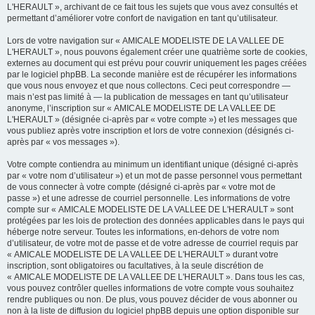
L'HERAULT », archivant de ce fait tous les sujets que vous avez consultés et
permettant d’améliorer votre confort de navigation en tant qu’utilisateur.
Lors de votre navigation sur « AMICALE MODELISTE DE LA VALLEE DE
L'HERAULT », nous pouvons également créer une quatrième sorte de cookies,
externes au document qui est prévu pour couvrir uniquement les pages créées
par le logiciel phpBB. La seconde manière est de récupérer les informations
que vous nous envoyez et que nous collectons. Ceci peut correspondre —
mais n’est pas limité à — la publication de messages en tant qu’utilisateur
anonyme, l’inscription sur « AMICALE MODELISTE DE LA VALLEE DE
L'HERAULT » (désignée ci-après par « votre compte ») et les messages que
vous publiez après votre inscription et lors de votre connexion (désignés ci-
après par « vos messages »).
Votre compte contiendra au minimum un identifiant unique (désigné ci-après
par « votre nom d’utilisateur ») et un mot de passe personnel vous permettant
de vous connecter à votre compte (désigné ci-après par « votre mot de
passe ») et une adresse de courriel personnelle. Les informations de votre
compte sur « AMICALE MODELISTE DE LA VALLEE DE L'HERAULT » sont
protégées par les lois de protection des données applicables dans le pays qui
héberge notre serveur. Toutes les informations, en-dehors de votre nom
d’utilisateur, de votre mot de passe et de votre adresse de courriel requis par
« AMICALE MODELISTE DE LA VALLEE DE L'HERAULT » durant votre
inscription, sont obligatoires ou facultatives, à la seule discrétion de
« AMICALE MODELISTE DE LA VALLEE DE L'HERAULT ». Dans tous les cas,
vous pouvez contrôler quelles informations de votre compte vous souhaitez
rendre publiques ou non. De plus, vous pouvez décider de vous abonner ou
non à la liste de diffusion du logiciel phpBB depuis une option disponible sur